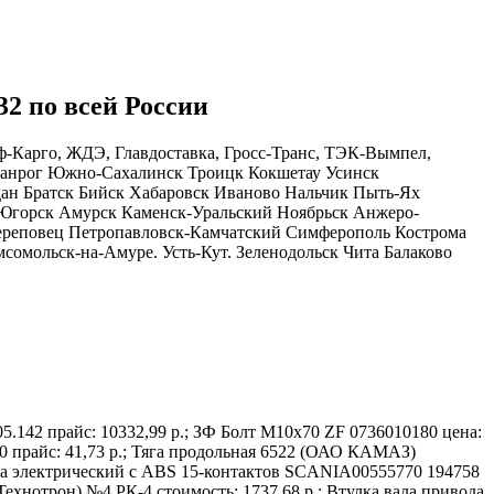
32 по всей России
ф-Карго, ЖДЭ, Главдоставка, Гросс-Транс, ТЭК-Вымпел,
аганрог Южно-Сахалинск Троицк Кокшетау Усинск
ан Братск Бийск Хабаровск Иваново Нальчик Пыть-Ях
 Югорск Амурск Каменск-Уральский Ноябрьск Анжеро-
Череповец Петропавловск-Камчатский Симферополь Кострома
омольск-на-Амуре. Усть-Кут. Зеленодольск Чита Балаково
.142 прайс: 10332,99 р.; ЗФ Болт М10х70 ZF 0736010180 цена:
40 прайс: 41,73 р.; Тяга продольная 6522 (ОАО КАМАЗ)
цепа электрический с ABS 15-контактов SCANIA00555770 194758
ехнотрон) №4 РК-4 стоимость: 1737,68 р.; Втулка вала привода