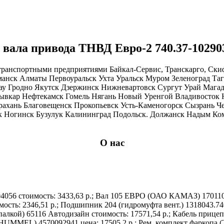
вала привода ТНВД Евро-2 740.37-10290
транспортными предприятиями Байкал-Сервис, Транскарго, Ски
манск Алматы Первоуральск Ухта Уральск Муром Зеленоград Т
 Гродно Якутск Дзержинск Нижневартовск Сургут Урай Магад
тывкар Нефтекамск Гомель Нягань Новый Уренгой Владивосток
трахань Благовещенск Прокопьевск Усть-Каменогорск Сызрань 
к Ногинск Бузулук Калининград Подольск. Должанск Надым Комс
О нас
4056 стоимость: 3433,63 р.; Вал 105 ЕВРО (ОАО КАМАЗ) 1701105
мость: 2346,51 р.; Подшипник 204 (гидромуфта вент.) 1318043.7
спалкой) 65116 Автодизайн стоимость: 17571,54 р.; Кабель при
UMMEL) 4570092941 цена: 17505,2 р.; Рем. комплект фаркопа (Т