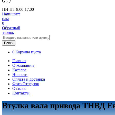
(
,
,
)
ПН-ПТ 8:00-17:00
Напишите
нам
0
Обратный
звонок
Поиск
0
Корзина пуста
Главная
О компании
Каталог
Новости
Оплата и доставка
Фото Отгрузок
Отзывы
Контакты
Втулка вала привода ТНВД Ев