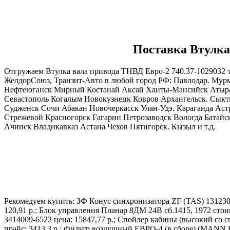
Поставка Втулка 
Отгружаем Втулка вала привода ТНВД Евро-2 740.37-1029032 
ЖелдорСоюз, Транзит-Авто в любой город РФ: Павлодар. Мур
Нефтеюганск Мирный Костанай Аксай Ханты-Мансийск Атырау
Севастополь Когалым Новокузнецк Ковров Архангельск. Сык
Судженск Сочи Абакан Новочеркасск Улан-Удэ. Караганда Ас
Стрежевой Красногорск Гагарин Петрозаводск Вологда Батайс
Ачинск Владикавказ Астана Чехов Пятигорск. Кызыл и т.д.
Рекомедуем купить: ЗФ Конус синхронизатора ZF (TAS) 131230
120,91 р.; Блок управления Планар 8ДМ 24В сб.1415, 1972 стои
3414009-6522 цена: 15847,77 р.; Спойлер кабины (высокий со 
прайс: 3413,3 р.; Фильтр воздушный ЕВРО-4 (в сборе) (MANN H