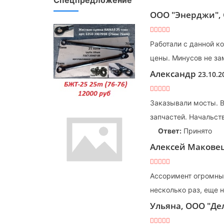
ООО "Энерджи", 
Работали с данной к
цены. Минусов не за
Александр
23.10.2
Заказывали мосты. В
запчастей. Начальст
Ответ:
Принято
Алексей Маков
Ассоримент огромный
несколько раз, еще 
Ульяна, ООО "Д