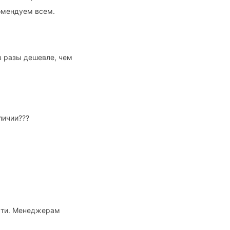
омендуем всем.
в разы дешевле, чем
личии???
ости. Менеджерам