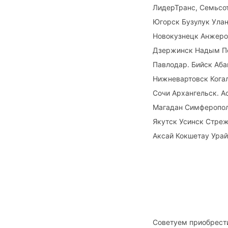
ЛидерТранс, Семьсот
Югорск Бузулук Ула
Новокузнецк Анжеро
Дзержинск Надым Пе
Павлодар. Бийск Аб
Нижневартовск Кога
Сочи Архангельск. 
Магадан Симферополь
Якутск Усинск Стреж
Аксай Кокшетау Урай
Советуем приобрест