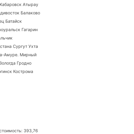
 Хабаровск Атырау
дивосток Балаково
ец Батайск
оуральск Гагарин
альчик
стана Сургут Ухта
на-Амуре. Мирный
Вологда Гродно
огинск Кострома
стоимость: 393,76