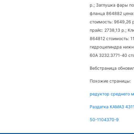
р.; Заглушка фары п
фланца 864882 цена:
стоимость: 9649,26 
прайс: 2738,13 р.; К
864812 стоимость: 11
гидроцилиндра нижняя
60А 3232.3771-40 сто
Вебстраница обновил
Похожие страницы:
редуктор среднего 
Раздатка КАМАЗ 431
50-1104370-9