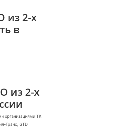
 из 2-х
ть в
О из 2-х
оссии
ими организациями ТК
ия-Транс, GTD,