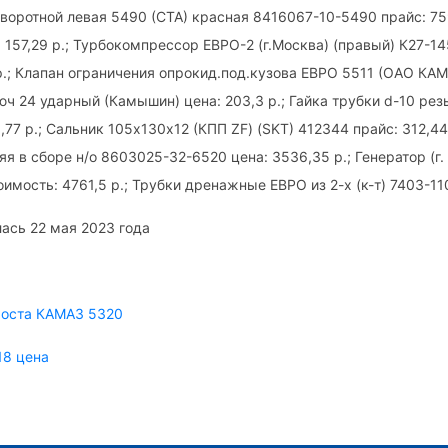
оворотной левая 5490 (СТА) красная 8416067-10-5490 прайс: 759
 157,29 р.; Турбокомпрессор ЕВРО-2 (г.Москва) (правый) К27-14
р.; Клапан ограничения опрокид.под.кузова ЕВРО 5511 (ОАО КА
люч 24 ударный (Камышин) цена: 203,3 р.; Гайка трубки d-10 резь
,77 р.; Сальник 105х130х12 (КПП ZF) (SKT) 412344 прайс: 312,44
 в сборе н/о 8603025-32-6520 цена: 3536,35 р.; Генератор (г.
имость: 4761,5 р.; Трубки дренажные ЕВРО из 2-х (к-т) 7403-1
ась 22 мая 2023 года
моста КАМАЗ 5320
18 цена