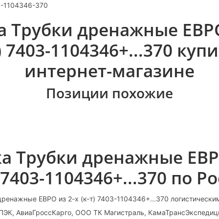
3-1104346-370
а Трубки дренажные ЕВРО
т) 7403-1104346+...370 купи
интернет-магазине
Позиции похожие
а Трубки дренажные ЕВР
) 7403-1104346+...370 по Р
ренажные ЕВРО из 2-х (к-т) 7403-1104346+...370 логистическ
 ПЭК, АвиаГроссКарго, ООО ТК Магистраль, КамаТрансЭкспедиц