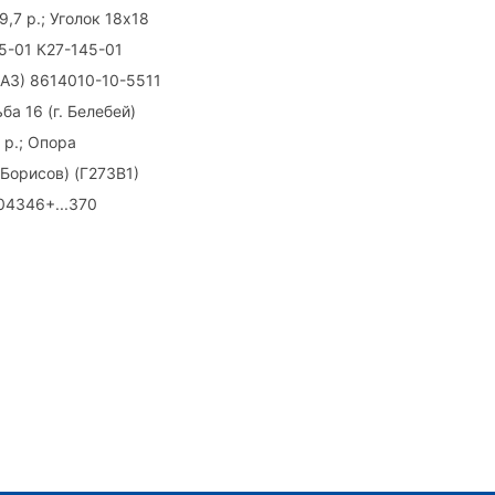
,7 р.; Уголок 18х18
5-01 К27-145-01
МАЗ) 8614010-10-5511
ба 16 (г. Белебей)
 р.; Опора
 Борисов) (Г273В1)
104346+...370