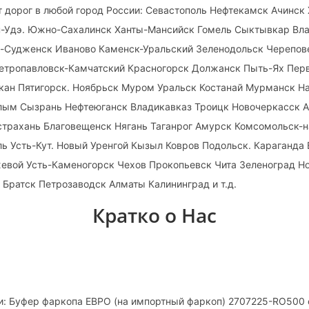
 дорог в любой город России: Севастополь Нефтекамск Ачинск
н-Удэ. Южно-Сахалинск Ханты-Мансийск Гомель Сыктывкар Вла
-Судженск Иваново Каменск-Уральский Зеленодольск Черепов
тропавловск-Камчатский Красногорск Должанск Пыть-Ях Перв
акан Пятигорск. Ноябрьск Муром Уральск Костанай Мурманск Н
лым Сызрань Нефтеюганск Владикавказ Троицк Новочеркасск А
Астрахань Благовещенск Нягань Таганрог Амурск Комсомольск-
 Усть-Кут. Новый Уренгой Кызыл Ковров Подольск. Караганда 
евой Усть-Каменогорск Чехов Прокопьевск Чита Зеленоград Н
 Братск Петрозаводск Алматы Калининград и т.д.
Кратко о Нас
и: Буфер фаркопа ЕВРО (на импортный фаркоп) 2707225-RO500 