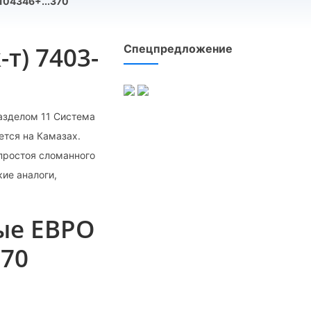
104346+...370
т) 7403-
Спецпредложение
разделом 11 Система
ется на Камазах.
простоя сломанного
кие аналоги,
ые ЕВРО
370