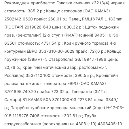
Рекомедуем приобрести: Головка сменная х32 (3/4) черная
стоимость: 385,2 р.; Кольцо стопорное (ОАО КАМАЗ)
2502142-6520 прайс: 260,01 р.; Палец РМШ УРАЛ L-183mm
(РОСТАР) 2919026-640 цена: 830,32 р.; Щиток подножки
прав. (рейсталинг) (2-х ступ.) (РИАТ) (синий) 8405110-50-
63501 стоимость: 4731,54 р.; Кран ручного тормоза 4-х
контурный ЕВРО 3537310-30-6029 прайс: 727,6 р.; Кольцо
пружинное (38мм) (г. Ставрополь) GB/T894.1-1986 цена:
20,76 р.; Кран пневматический авар. растормаж.(г.
Рославль) 3537110.100 стоимость: 390,55 р.; Кронштейн
ролика натяжителя генератора ЕВРО (ОАО КАМАЗ)
3701895.740.20 прайс: 723,32 р.; Генератор (ЗИТ г.
Самара) В1 КАМАЗ 50А 3701000-03.Г273 В1 цена: 3349,1
р.; Патрубок турбокомпрессора маленький (Хорс) Н-17-03-
015 1118276.7406 стоимость: 302,81 р.; Труба
воздухозаборника (переходник) на 4308 (-10) 4308405-10