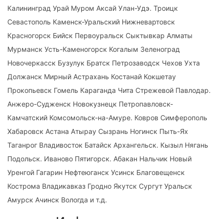
Калининград Урай Муром Аксай Улан-Удэ. Троицк
Севастополь Каменск-Уральский Нижневартовск
Красногорск Бийск Первоуральск Сыктывкар Алматы
Мурманск Усть-Каменогорск Когалым Зеленоград
Новочеркасск Бузулук Братск Петрозаводск Чехов Ухта
Должанск Мирный Астрахань Костанай Кокшетау
Прокопьевск Гомель Караганда Чита Стрежевой Павлодар.
Анжеро-Судженск Новокузнецк Петропавловск-
Камчатский Комсомольск-на-Амуре. Ковров Симферополь
Хабаровск Астана Атырау Сызрань Ногинск Пыть-Ях
Таганрог Владивосток Батайск Архангельск. Кызыл Нягань
Подольск. Иваново Пятигорск. Абакан Нальчик Новый
Уренгой Гагарин Нефтеюганск Усинск Благовещенск
Кострома Владикавказ Гродно Якутск Сургут Уральск
Амурск Ачинск Вологда и т.д.