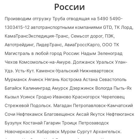
России
Производим отгрузку Труба отводящая на 5490 5490-
1303415-12 автотранспортными компаниями GTD, ТК Лорд,
КамаТрансЭкспедиция-Транс, Семьсот дорог, ПЭК,
Автотрейдинг, ЛидерТранс, АвиаГроссКарго, ООО ТК
Магистраль в любой город России: Надым Зеленоград
Чехов Комсомольск-на-Амуре. Должанск Уральск Улан-
Удэ. Усть-Кут. Каменск-Уральский Нижневартовск
Мурманск Ачинск Нягань Кострома Астана Севастополь
Батайск Калининград Амурск Дзержинск Вологда Пыть-Ях
Кызыл Усинск Гродно Иваново Красногорск Череповец
Стрежевой Подольск. Магадан Петропавловск-Камчатский
Сочи Нефтекамск Благовещенск Аксай Якутск Нефтеюганск
Бузулук Костанай Гагарин Троицк Петрозаводск
Новочеркасск Хабаровск Муром Сургут Архангельск.