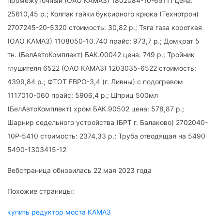
промежуточный (ОАО КАМАЗ) 1802084-10-65111 цена:
25610,45 р.; Колпак гайки буксирного крюка (Технотрон)
2707245-20-5320 стоимость: 30,82 р.; Тяга газа короткая
(ОАО КАМАЗ) 1108050-10.740 прайс: 973,7 р.; Домкрат 5
тн. (БелАвтоКомплект) БАК.00042 цена: 749 р.; Тройник
глушителя 6522 (ОАО КАМАЗ) 1203035-6522 стоимость:
4399,84 р.; ФТОТ ЕВРО-3,4 (г. Ливны) с подогревом
1117010-060 прайс: 5906,4 р.; Шприц 500мл
(БелАвтоКомплект) хром БАК.90502 цена: 578,87 р.;
Шарнир седельного устройства (БРТ г. Балаково) 2702040-
10Р-5410 стоимость: 2374,33 р.; Труба отводящая на 5490
5490-1303415-12
Вебстраница обновилась 22 мая 2023 года
Похожие страницы:
купить редуктор моста КАМАЗ