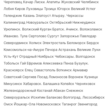
Череповец Качар Лиски. Апатиты Жуковский Челябинск
Лобня Киров Луховицы Троицк Югорск Великий Устюг
Геленджик Казань Златоуст Атырау. Черкассы
Калининград Новоуральск Октябрьский Нижнеудинск
Урюпинск. Волжский Курган Братск. Ачинск. Волоколамск
Иваново. Тула Сертолово Сургут Запорожье Павлодар
Северодвинск Холмск Электросталь Беломорск Бердск
Комсомольск-на-Амуре Печора Астрахань Великие Луки
Усть-Кут Отрадный Ноябрьск Чебоксары. Волгодонск
Тобольск Гай Ефремов Алексеевка Пенза Бузулук.
Красноярск Елец Севастополь Воткинск Армавир
Советский Сергиев Посад Ломоносов Воронеж Кузнецк
Минусинск Хабаровск. Балашиха Копейск Черняховск
Железнодорожный Костанай Абакан Снежинск
Североуральск Искитим Балаково Волгоград. Лесосибирск
Омск Йошкар-Ола Новомосковск Таганрог Звенигород