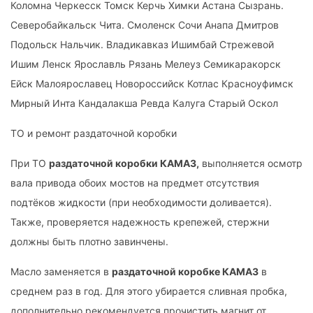
Коломна Черкесск Томск Керчь Химки Астана Сызрань.
Северобайкальск Чита. Смоленск Сочи Анапа Дмитров
Подольск Нальчик. Владикавказ Ишимбай Стрежевой
Ишим Ленск Ярославль Рязань Мелеуз Семикаракорск
Ейск Малоярославец Новороссийск Котлас Красноуфимск
Мирный Инта Кандалакша Ревда Калуга Старый Оскол
ТО и ремонт раздаточной коробки
При ТО
раздаточной коробки КАМАЗ,
выполняется осмотр
вала привода обоих мостов на предмет отсутствия
подтёков жидкости (при необходимости доливается).
Также, проверяется надежность крепежей, стержни
должны быть плотно завинчены.
Масло заменяется в
раздаточной коробке КАМАЗ
в
среднем раз в год. Для этого убирается сливная пробка,
дополнительно рекомендуется прочистить магнит от