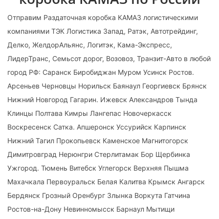
Отправим Раздаточная коробка КАМАЗ логистическими
компаниями ТЭК Логистика Запад, Ратэк, Автотрейдинг,
Делко, ЖелдорАльянс, Логитэк, Кама-Экспресс,
ЛидерТранс, Семьсот дорог, Возовоз, Транзит-Авто в любой
город РФ: Саранск Биробиджан Муром Усинск Ростов.
Арсеньев Черновцы Норильск Баянаул Георгиевск Брянск
Нижний Новгород Гагарин. Ижевск Александров Тында
Клинцы Полтава Кимры Лангепас Новочеркасск
Воскресенск Сатка. Апшеронск Уссурийск Карпинск
Нижний Тагил Прокопьевск Каменское Магнитогорск
Димитровград Нерюнгри Стерлитамак Бор Щербинка
Ужгород. Тюмень Витебск Углегорск Верхняя Пышма
Махачкала Первоуральск Белая Калитва Крымск Ангарск
Бердянск Грозный Оренбург Злынка Воркута Гатчина
Ростов-на-Дону Невинномысск Барнаул Мытищи