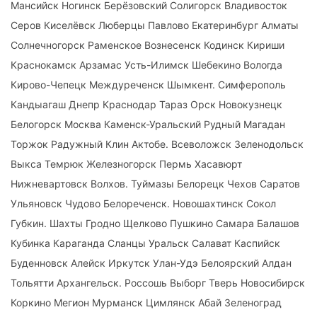
Мансийск Ногинск Берёзовский Солигорск Владивосток
Серов Киселёвск Люберцы Павлово Екатеринбург Алматы
Солнечногорск Раменское Вознесенск Кодинск Кириши
Краснокамск Арзамас Усть-Илимск Шебекино Вологда
Кирово-Чепецк Междуреченск Шымкент. Симферополь
Кандыагаш Днепр Краснодар Тараз Орск Новокузнецк
Белогорск Москва Каменск-Уральский Рудный Магадан
Торжок Радужный Клин Актобе. Всеволожск Зеленодольск
Выкса Темрюк Железногорск Пермь Хасавюрт
Нижневартовск Волхов. Туймазы Белорецк Чехов Саратов
Ульяновск Чудово Белореченск. Новошахтинск Сокол
Губкин. Шахты Гродно Щелково Пушкино Самара Балашов
Кубинка Караганда Сланцы Уральск Салават Каспийск
Буденновск Алейск Иркутск Улан-Удэ Белоярский Алдан
Тольятти Архангельск. Россошь Выборг Тверь Новосибирск
Коркино Мегион Мурманск Цимлянск Абай Зеленоград