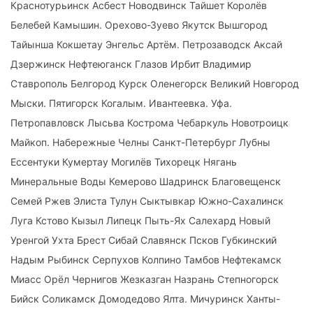
Краснотурьинск Асбест Новодвинск Тайшет Королёв
Белебей Камышин. Орехово-Зуево Якутск Вышгород
Тайынша Кокшетау Энгельс Артём. Петрозаводск Аксай
Дзержинск Нефтеюганск Глазов Ирбит Владимир
Ставрополь Белгород Курск Оленегорск Великий Новгород
Мыски. Пятигорск Когалым. Ивантеевка. Уфа.
Петропавловск Лысьва Кострома Чебаркуль Новотроицк
Майкоп. Набережные Челны Санкт-Петербург Лубны
Ессентуки Кумертау Могилёв Тихорецк Нягань
Минеральные Воды Кемерово Шадринск Благовещенск
Семей Ржев Элиста Тулун Сыктывкар Южно-Сахалинск
Луга Кстово Кызыл Липецк Пыть-Ях Салехард Новый
Уренгой Ухта Брест Сибай Славянск Псков Губкинский
Надым Рыбинск Серпухов Колпино Тамбов Нефтекамск
Миасс Орёл Чернигов Жезказган Назрань Степногорск
Бийск Соликамск Домодедово Ялта. Мичуринск Ханты-