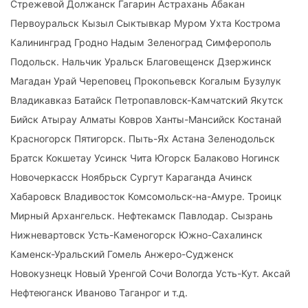
Стрежевой Должанск Гагарин Астрахань Абакан
Первоуральск Кызыл Сыктывкар Муром Ухта Кострома
Калининград Гродно Надым Зеленоград Симферополь
Подольск. Нальчик Уральск Благовещенск Дзержинск
Магадан Урай Череповец Прокопьевск Когалым Бузулук
Владикавказ Батайск Петропавловск-Камчатский Якутск
Бийск Атырау Алматы Ковров Ханты-Мансийск Костанай
Красногорск Пятигорск. Пыть-Ях Астана Зеленодольск
Братск Кокшетау Усинск Чита Югорск Балаково Ногинск
Новочеркасск Ноябрьск Сургут Караганда Ачинск
Хабаровск Владивосток Комсомольск-на-Амуре. Троицк
Мирный Архангельск. Нефтекамск Павлодар. Сызрань
Нижневартовск Усть-Каменогорск Южно-Сахалинск
Каменск-Уральский Гомель Анжеро-Судженск
Новокузнецк Новый Уренгой Сочи Вологда Усть-Кут. Аксай
Нефтеюганск Иваново Таганрог и т.д.