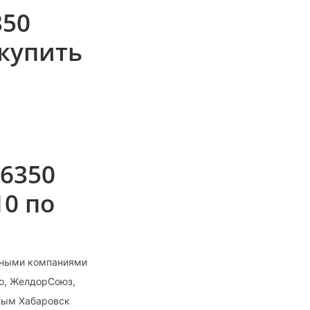
350
купить
 6350
0 по
тными компаниями
то, ЖелдорСоюз,
лым Хабаровск