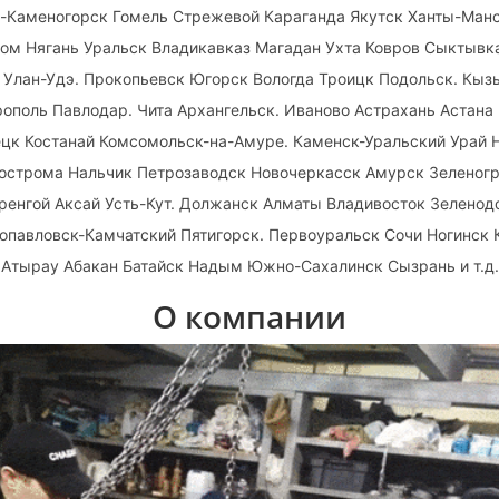
ть-Каменогорск Гомель Стрежевой Караганда Якутск Ханты-Ман
ом Нягань Уральск Владикавказ Магадан Ухта Ковров Сыктыв
 Улан-Удэ. Прокопьевск Югорск Вологда Троицк Подольск. Кыз
поль Павлодар. Чита Архангельск. Иваново Астрахань Астана
цк Костанай Комсомольск-на-Амуре. Каменск-Уральский Урай 
Кострома Нальчик Петрозаводск Новочеркасск Амурск Зеленогр
ренгой Аксай Усть-Кут. Должанск Алматы Владивосток Зеленод
опавловск-Камчатский Пятигорск. Первоуральск Сочи Ногинск 
 Атырау Абакан Батайск Надым Южно-Сахалинск Сызрань и т.д
О компании