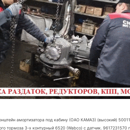
онштейн амортизатора под кабину (ОАО КАМАЗ) (высокий) 5001
ного тормоза 3-х контурный 6520 (Wabco) с датчик. 9617231570 п