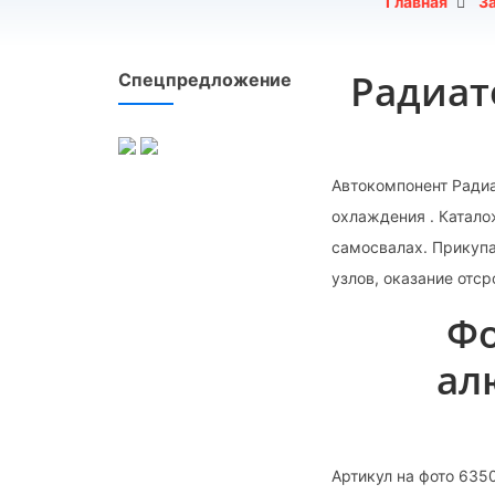
Главная
З
Радиат
Спецпредложение
Автокомпонент Радиа
охлаждения . Катало
самосвалах. Прикупа
узлов, оказание отс
Фо
ал
Артикул на фото 635