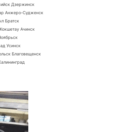
сийск Дзержинск
кар Анжеро-Судженск
ыл Братск
 Кокшетау Ачинск
Ноябрьск
ад Усинск
ольск Благовещенск
Калининград
.