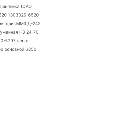
одшипника (ОАО
6520 1303026-6520
для двиг.ММ3:Д-242,
отуманная Н3 24-70
10-5297 цена:
тор основной 6350