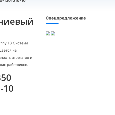
0-1301010-10
иниевый
Спецпредложение
уппу 13 Система
щается на
ность агрегатов и
ших работников.
350
-10