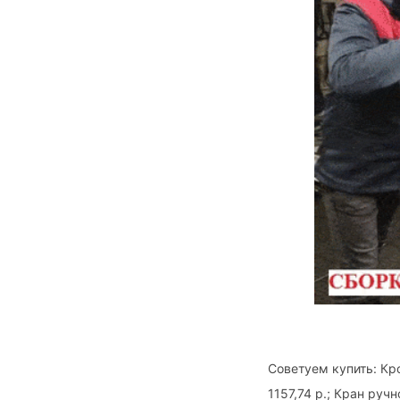
Советуем купить: Кр
1157,74 р.; Кран руч