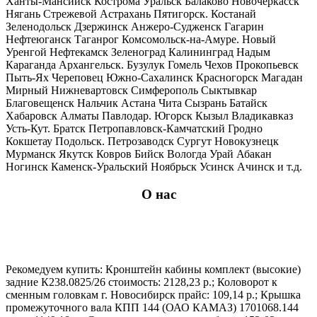
Ханты-Мансийск Кострома Уральск Балаково Новочеркасск
Нягань Стрежевой Астрахань Пятигорск. Костанай
Зеленодольск Дзержинск Анжеро-Судженск Гагарин
Нефтеюганск Таганрог Комсомольск-на-Амуре. Новый
Уренгой Нефтекамск Зеленоград Калининград Надым
Караганда Архангельск. Бузулук Гомель Чехов Прокопьевск
Пыть-Ях Череповец Южно-Сахалинск Красногорск Магадан
Мирный Нижневартовск Симферополь Сыктывкар
Благовещенск Нальчик Астана Чита Сызрань Батайск
Хабаровск Алматы Павлодар. Югорск Кызыл Владикавказ
Усть-Кут. Братск Петропавловск-Камчатский Гродно
Кокшетау Подольск. Петрозаводск Сургут Новокузнецк
Мурманск Якутск Ковров Бийск Вологда Урай Абакан
Ногинск Каменск-Уральский Ноябрьск Усинск Ачинск и т.д.
О нас
Рекомедуем купить: Кронштейн кабины комплект (высокие)
задние К238.0825/26 стоимость: 2128,23 р.; Коловорот к
сменным головкам г. Новосибирск прайс: 109,14 р.; Крышка
промежуточного вала КПП 144 (ОАО КАМАЗ) 1701068.144