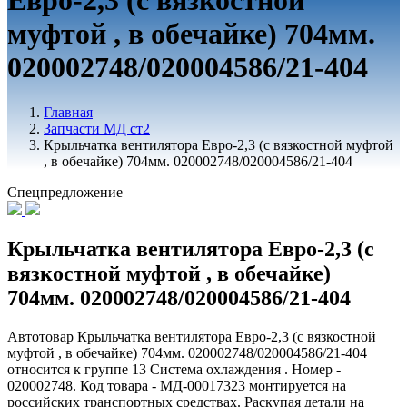
Евро-2,3 (с вязкостной
муфтой , в обечайке) 704мм.
020002748/020004586/21-404
Главная
Запчасти МД ст2
Крыльчатка вентилятора Евро-2,3 (с вязкостной муфтой
, в обечайке) 704мм. 020002748/020004586/21-404
Спецпредложение
Крыльчатка вентилятора Евро-2,3 (с
вязкостной муфтой , в обечайке)
704мм. 020002748/020004586/21-404
Автотовар Крыльчатка вентилятора Евро-2,3 (с вязкостной
муфтой , в обечайке) 704мм. 020002748/020004586/21-404
относится к группе 13 Система охлаждения . Номер -
020002748. Код товара - МД-00017323 монтируется на
российских транспортных средствах. Раскупая детали на