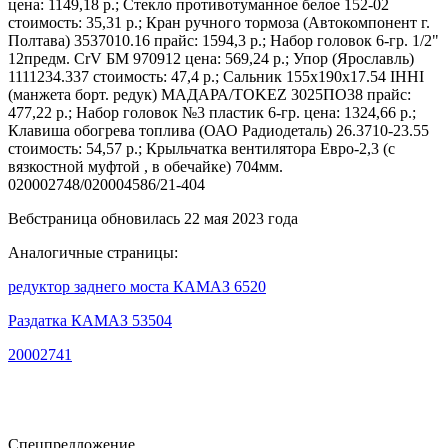
цена: 1149,18 р.; Стекло противотуманное белое 152-02
стоимость: 35,31 р.; Кран ручного тормоза (Автокомпонент г.
Полтава) 3537010.16 прайс: 1594,3 р.; Набор головок 6-гр. 1/2"
12предм. CrV БМ 970912 цена: 569,24 р.; Упор (Ярославль)
1111234.337 стоимость: 47,4 р.; Сальник 155х190х17.54 IHHI
(манжета борт. редук) МАДАРА/TOKEZ 3025ПО38 прайс:
477,22 р.; Набор головок №3 пластик 6-гр. цена: 1324,66 р.;
Клавиша обогрева топлива (ОАО Радиодеталь) 26.3710-23.55
стоимость: 54,57 р.; Крыльчатка вентилятора Евро-2,3 (с
вязкостной муфтой , в обечайке) 704мм.
020002748/020004586/21-404
Вебстраница обновилась 22 мая 2023 года
Аналогичные страницы:
редуктор заднего моста КАМАЗ 6520
Раздатка КАМАЗ 53504
20002741
Спецпредложение