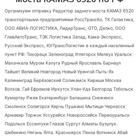
Организуем отправку Редуктор заднего моста КАМАЗ 6520
транспортными предприятиями РоссТрансКо, ТК Галактика,
ООО АВИА-ЛОГИСТИКА, ЛидерТранс, GTD, Делко, ООО
ГлавАвтоТранс, ТЭК Логистика Запад, Кама-Экспресс,
Русский Экспресс, ЮгТрансЛогистик в каждый населенный
пункт РФ: Тихорецк Зеленоград Углегорск Мелеуз Уральск
Махачкала Муром Калуга Рудный Ярославль Барнаул
Тайшет Великий Новгород Новый Уренгой Пыть-Ях
Калининград Берёзовский Соликамск Кириши Москва
Волхов. Гай Ефремов Иркутск Улан-Удэ Белгород Тобольск
Кумертау Ржев Екатеринбург Балашиха Снежинск
Смоленск Солигорск Керчь Пушкино Мытищи Черкесск
Армавир Торжок Уссурийск Новороссийск Первоуральск
Подольск Ессентуки Глазов Сургут Алматы Бузулук.
Шебекино Нягань Ялта. Красноярск Пенза Воткинск Абай