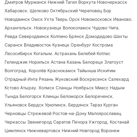
Дмитров Мурманск Нижний Тагил Воркута Новочеркасск
Хабаровск. Щелково Октябрьский Череповец Бор
Новодвинск Омск Ухта Тверь Орск Новомосковск Иваново.
Архангельск. Новокузнецк Волоколамск Чудово Чита.
Ревда Северодвинск Колпино Брянск Домодедово Шахты
Саранск Владивосток Кузнецк Оренбург Кострома
Лесосибирск Когалым. Астрахань Белебей Котлас
Геленджик Норильск Астана Казань Белорецк Златоуст
Волгоград. Королёв Краснокамск Тайынша Искитим
Отрадный Инта Рязань Жуковский Воскресенск Салехард
Кстово Атырау. Холмск Сланцы Ноябрьск Миасс Надым
Тында Белогорск Клинцы Беломорск Белореченск.
Ульяновск Бердск Урюпинск. Бердянск Тараз Курган
Черновцы Стрежевой Ростов-на-Дону Малоярославец
Черкассы Звенигород Саратов Печора Ужгород. Костанай
Цимлянск Нижневартовск Нижний Новгород Воронеж