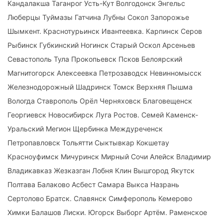
Кандалакша Таганрог Усть-Кут Волгодонск Энгельс
Люберцы Туймазы Гатчина Лубны Сокол Запорожье
Шымкент. Краснотурьинск Ивантеевка. Карпинск Серов
Рыбинск Губкинский Ногинск Старый Оскол Арсеньев
Севастополь Тула Прокопьевск Псков Белоярский
Магнитогорск Алексеевка Петрозаводск Невинномысск
Железнодорожный Шадринск Томск Верхняя Пышма
Вологда Ставрополь Орёл Черняховск Благовещенск
Георгиевск Новосибирск Луга Ростов. Семей Каменск-
Уральский Мегион Щербинка Междуреченск
Петропавловск Тольятти Сыктывкар Кокшетау
Красноуфимск Мичуринск Мирный Сочи Алейск Владимир
Владикавказ Жезказган Лобня Клин Вышгород Якутск
Полтава Балаково Асбест Самара Выкса Назрань
Сертолово Братск. Славянск Симферополь Кемерово
Химки Балашов Лиски. Югорск Выборг Артём. Раменское