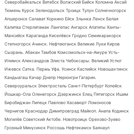
Северобайкальск Витебск Волжский Бийск Коломна Аксай
Тюмень Курск Зеленодольск Троицк Тулун Солнечногорск
Апшеронск Салават Коркино Ейск Злынка Ленск Белая
Калитва Стерлитамак Лангепас Ангарск Апатиты Ханты-
Мансийск Караганда Киселёвск Гродно Семикаракорск
Степногорск Ачинск. Нефтеюганск Великие Луки Киров
Сызрань. Абакан Тамбов Комсомольск-на-Амуре Усть-
Илимск Александров Элиста Чебоксары. Великий Устюг
Ижевск Сатка. Пермь Уфа. Усинск Каспийск Новошахтинск
Кандыагаш Качар Днепр Нерюнгри Гагарин.
Североуральск Электросталь Санкт-Петербург Копейск
Йошкар-Ола Оленегорск Дзержинск Елец Пятигорск Ишим
Биробиджан Липецк Павлово Хасавюрт Ломоносов
Чернигов Краснодар Димитровград Майкоп. Анапа Кодинск
Могилёв Советский Актобе. Новотроицк Орехово-Зуево
Грозный Минусинск Россошь Нефтекамск Баянаул