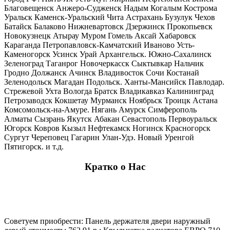
Благовещенск Анжеро-Судженск Надым Когалым Кострома
Уральск Каменск-Уральский Чита Астрахань Бузулук Чехов
Батайск Балаково Нижневартовск Дзержинск Прокопьевск
Новокузнецк Атырау Муром Гомель Аксай Хабаровск
Караганда Петропавловск-Камчатский Иваново Усть-
Каменогорск Усинск Урай Архангельск. Южно-Сахалинск
Зеленоград Таганрог Новочеркасск Сыктывкар Нальчик
Гродно Должанск Ачинск Владивосток Сочи Костанай
Зеленодольск Магадан Подольск. Ханты-Мансийск Павлодар.
Стрежевой Ухта Вологда Братск Владикавказ Калининград
Петрозаводск Кокшетау Мурманск Ноябрьск Троицк Астана
Комсомольск-на-Амуре. Нягань Амурск Симферополь
Алматы Сызрань Якутск Абакан Севастополь Первоуральск
Югорск Ковров Кызыл Нефтекамск Ногинск Красногорск
Сургут Череповец Гагарин Улан-Удэ. Новый Уренгой
Пятигорск. и т.д.
Кратко о Нас
Советуем приобрести: Панель держателя двери наружный