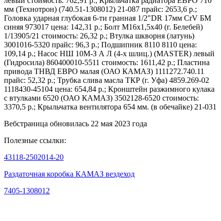
левый стоимость: 762,91 р.; Крыльчатка радиатора ЕВРО 710
мм (Технотрон) (740.51-1308012) 21-087 прайс: 2653,6 р.;
Головка ударная глубокая 6-ти гранная 1/2"DR 17мм CrV БМ
синяя 973017 цена: 142,31 р.; Болт М16х1,5х40 (г. Белебей)
1/13905/21 стоимость: 26,32 р.; Втулка шкворня (латунь)
3001016-5320 прайс: 96,3 р.; Подшипник 8110 8110 цена:
109,14 р.; Насос НШ 10М-З А Л (4-х шлиц.) (MASTER) левый
(Гидросила) 860400010-5511 стоимость: 1611,42 р.; Пластина
привода ТНВД ЕВРО малая (ОАО КАМАЗ) 1111272.740.11
прайс: 52,32 р.; Трубка слива масла ТКР (г. Уфа) 4859.269-02
1118430-45104 цена: 654,84 р.; Кронштейн разжимного кулака
с втулками 6520 (ОАО КАМАЗ) 3502128-6520 стоимость:
3370,5 р.; Крыльчатка вентилятора 654 мм. (в обечайке) 21-031
Вебстраница обновилась 22 мая 2023 года
Полезные ссылки:
43118-2502014-20
Раздаточная коробка КАМАЗ вездеход
7405-1308012