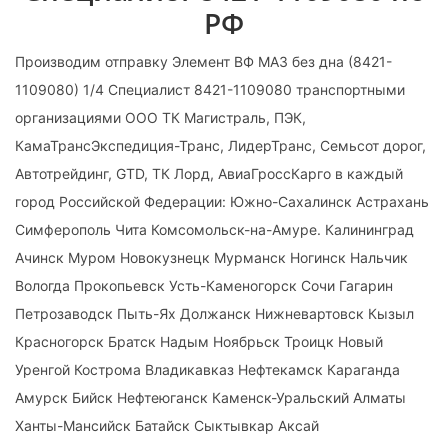
РФ
Производим отправку Элемент ВФ МАЗ без дна (8421-
1109080) 1/4 Специалист 8421-1109080 транспортными
организациями ООО ТК Магистраль, ПЭК,
КамаТрансЭкспедиция-Транс, ЛидерТранс, Семьсот дорог,
Автотрейдинг, GTD, ТК Лорд, АвиаГроссКарго в каждый
город Российской Федерации: Южно-Сахалинск Астрахань
Симферополь Чита Комсомольск-на-Амуре. Калининград
Ачинск Муром Новокузнецк Мурманск Ногинск Нальчик
Вологда Прокопьевск Усть-Каменогорск Сочи Гагарин
Петрозаводск Пыть-Ях Должанск Нижневартовск Кызыл
Красногорск Братск Надым Ноябрьск Троицк Новый
Уренгой Кострома Владикавказ Нефтекамск Караганда
Амурск Бийск Нефтеюганск Каменск-Уральский Алматы
Ханты-Мансийск Батайск Сыктывкар Аксай