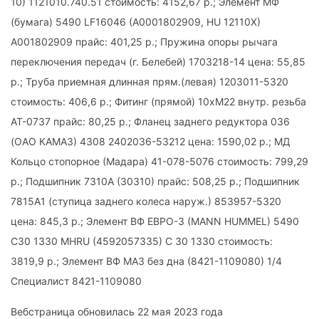
10) 1121010.740.51 стоимость: 4152,67 р.; Элемент МФ
(бумага) 5490 LF16046 (A0001802909, HU 12110X)
А001802909 прайс: 401,25 р.; Пружина опоры рычага
переключения передач (г. Белебей) 1703218-14 цена: 55,85
р.; Труба приемная длинная прям.(левая) 1203011-5320
стоимость: 406,6 р.; Фитинг (прямой) 10хМ22 внутр. резьба
АТ-0737 прайс: 80,25 р.; Фланец заднего редуктора 036
(ОАО КАМАЗ) 4308 2402036-53212 цена: 1590,02 р.; МД
Кольцо стопорное (Мадара) 41-078-5076 стоимость: 799,29
р.; Подшипник 7310А (30310) прайс: 508,25 р.; Подшипник
7815А1 (ступица заднего колеса наруж.) 853957-5320
цена: 845,3 р.; Элемент ВФ ЕВРО-3 (MANN HUMMEL) 5490
C30 1330 MHRU (4592057335) C 30 1330 стоимость:
3819,9 р.; Элемент ВФ МАЗ без дна (8421-1109080) 1/4
Специалист 8421-1109080
Вебстраница обновилась 22 мая 2023 года