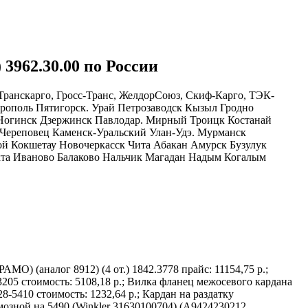
3962.30.00 по России
Транскарго, Гросс-Транс, ЖелдорСоюз, Скиф-Карго, ТЭК-
ерополь Пятигорск. Урай Петрозаводск Кызыл Гродно
ь Ногинск Дзержинск Павлодар. Мирный Троицк Костанай
Череповец Каменск-Уральский Улан-Удэ. Мурманск
ой Кокшетау Новочеркасск Чита Абакан Амурск Бузулук
та Иваново Балаково Нальчик Магадан Надым Когалым
МО) (аналог 8912) (4 от.) 1842.3778 прайс: 11154,75 р.;
05 стоимость: 5108,18 р.; Вилка фланец межосевого кардана
8-5410 стоимость: 1232,64 р.; Кардан на раздатку
мозной на 5490 (Winkler 31630100704) (A9424230212,