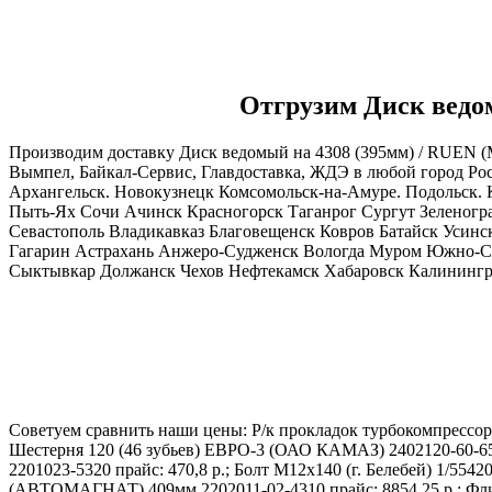
Отгрузим Диск ведом
Производим доставку Диск ведомый на 4308 (395мм) / RUEN (
Вымпел, Байкал-Сервис, Главдоставка, ЖДЭ в любой город Ро
Архангельск. Новокузнецк Комсомольск-на-Амуре. Подольск.
Пыть-Ях Сочи Ачинск Красногорск Таганрог Сургут Зеленогр
Севастополь Владикавказ Благовещенск Ковров Батайск Усин
Гагарин Астрахань Анжеро-Судженск Вологда Муром Южно-Са
Сыктывкар Должанск Чехов Нефтекамск Хабаровск Калининград
Советуем сравнить наши цены: Р/к прокладок турбокомпрессора с
Шестерня 120 (46 зубьев) ЕВРО-3 (ОАО КАМАЗ) 2402120-60-651
2201023-5320 прайс: 470,8 р.; Болт М12х140 (г. Белебей) 1/554
(АВТОМАГНАТ) 409мм 2202011-02-4310 прайс: 8854,25 р.; Флиппе