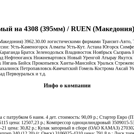
ый на 4308 (395мм) / RUEN (Македония) 
Македония) 3962.30.00 логистическими фирмами Транзит-Авто, 
ссии: Усть-Каменогорск Алматы Усть-Кут. Астана Югорск Симф
 Караганда Братск Зеленодольск Владивосток Ноябрьск Сызран
ад Нефтеюганск Нижневартовск Новый Уренгой Атырау Якутск 
ск Нягань Бийск Прокопьевск Ханты-Мансийск Уральск Стрежев
халинск Петропавловск-Камчатский Гомель Кострома Аксай Ух
 Первоуральск и т.д.
Инфо о компании
 патрубком 6 наим. 4 дет. стоимость: 90,09 р.; Стартер Евро (ПРА
15 цена: 12507,23 р.; Компрессор одноцилиндровый 3509015-532
20-21 цена: 30,82 р.; Кулак запорный в сборе (ОАО КАМАЗ) 270302
р 340 (12.20) (г. Омск) 3106025-4310 цена: 791,8 р.; Диск тор