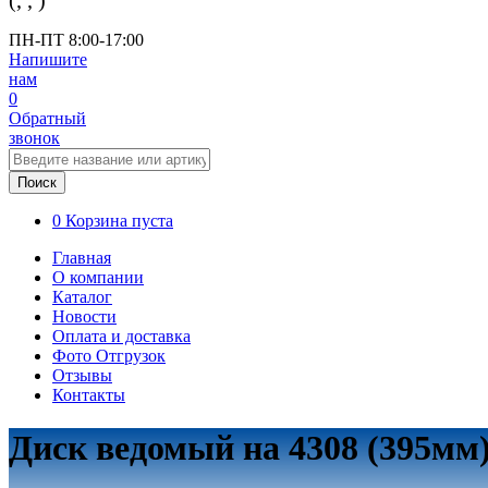
(
,
,
)
ПН-ПТ 8:00-17:00
Напишите
нам
0
Обратный
звонок
Поиск
0
Корзина пуста
Главная
О компании
Каталог
Новости
Оплата и доставка
Фото Отгрузок
Отзывы
Контакты
Диск ведомый на 4308 (395мм)