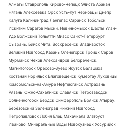
Алматы Ставрополь Кирово-Чепецк Элиста Абакан
Нягань Алексеевка Орск Усть-Кут Черновцы Днепр
Калуга Калининград Лангепас Саранск Тобольск
Искитим Саратов Мыски. Невинномысск Шахты Улан-
Удэ Волжский Тольятти Миасс Санкт-Петербург
Сызрань. Бийск Чита. Воскресенск Владивосток
Великий Новгород Казань Оленегорск Троицк Серов
Мурманск Чехов Александров Белореченск.
Магнитогорск Орехово-Зуево Якутск Балашиха
Костанай Норильск Благовещенск Кумертау Луховицы
Комсомольск-на-Амуре Нефтеюганск Астрахань
Рязань Южно-Сахалинск Славянск Петрозаводск
Солнечногорск Бердск Симферополь Брянск Атырау.
Берёзовский Зеленоград Нижний Новгород
Петропавловск Лобня Елец Махачкала Златоуст
Иваново. Минеральные Воды Новокузнецк Уссурийск