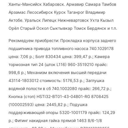
Ханты-Мансийск Хабаровск. Армавир Самара Тамбов
Арзамас Лесосибирск Курск Таганрог Владимир
Актобе. Уральск Липецк Нижневартовск Ухта Кызыл
Орёл Старый Оскол Сыктывкар Томск Бердянск и т.п.
Рекомедуем приобрести: Прокладка корпуса заднего
подшипника привода топливного насоса 740.1029178
цена: 7,06 р.; Болт 830434 цена: 399,47 р.; Камера
тормозная тип 24 (шток L116) 960-3519210 прайс:
998,6 р.; Механизм включения высшей передачи
43114-1803012 стоимость: 5176,53 р.; Заглушка
водяной полости в сб 740.1002080 прайс: 266,72 р.;
Кнопка (стоп) HSTI32-BT01-43-04B01-RG 8708425
(100002593) цена: 2445,82 р.; Подушка
поддерживающей опоры 5320-1001179 прайс: 124,29
р.; Фитинг накидная гайка прямой 1463 8/6-1/8