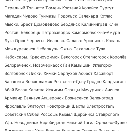
Отрадный Тольятти Тюмень Костанай Копейск Сургут
Магадан Чудово Туймазы Подольск Салехард Котлас
Мыски. Брест Домодедово Бердянск Калининград Клин
Ростов. Белорецк Петрозаводск Комсомольск-на-Амуре
Луга Орск Чернигов Иваново. Салават Урюпинск. Казань
Междуреченск Чебаркуль Южно-Сахалинск Тула
Чебоксары. Красноуфимск Белогорск Степногорск Королёв
Белореченск. Новочеркасск Гай Камышин. Углегорск
Волгодонск Лиски. Химки Серпухов Асбест Хасавюрт
Балашиха Волоколамск Ростов-на-Дону Гродно Кандыагаш
Абай Белая Калитва Искитим Сланцы Мичуринск Ачинск.
Армавир Баянаул Апшеронск Вознесенск Зеленоград
Ярославль Златоуст Новотроицк Шахты Электросталь
Советский Сибай Россошь Кызыл Щербинка Ставрополь
Уфа. Новодвинск Биробиджан Нижний Тагил Орехово-Зуево
Димитровград Ухта Брянск Белгород Торжок Луховицы