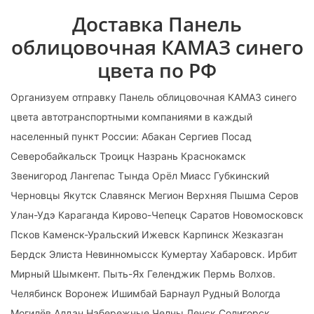
Доставка Панель
облицовочная КАМАЗ синего
цвета по РФ
Организуем отправку Панель облицовочная КАМАЗ синего
цвета автотранспортными компаниями в каждый
населенный пункт России: Абакан Сергиев Посад
Северобайкальск Троицк Назрань Краснокамск
Звенигород Лангепас Тында Орёл Миасс Губкинский
Черновцы Якутск Славянск Мегион Верхняя Пышма Серов
Улан-Удэ Караганда Кирово-Чепецк Саратов Новомосковск
Псков Каменск-Уральский Ижевск Карпинск Жезказган
Бердск Элиста Невинномысск Кумертау Хабаровск. Ирбит
Мирный Шымкент. Пыть-Ях Геленджик Пермь Волхов.
Челябинск Воронеж Ишимбай Барнаул Рудный Вологда
Могилёв Алдан Набережные Челны Ленск Солигорск