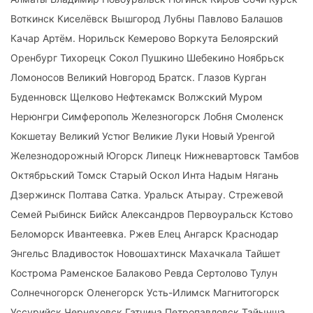
Воткинск Киселёвск Вышгород Лубны Павлово Балашов
Качар Артём. Норильск Кемерово Воркута Белоярский
Оренбург Тихорецк Сокол Пушкино Шебекино Ноябрьск
Ломоносов Великий Новгород Братск. Глазов Курган
Буденновск Щелково Нефтекамск Волжский Муром
Нерюнгри Симферополь Железногорск Лобня Смоленск
Кокшетау Великий Устюг Великие Луки Новый Уренгой
Железнодорожный Югорск Липецк Нижневартовск Тамбов
Октябрьский Томск Старый Оскол Инта Надым Нягань
Дзержинск Полтава Сатка. Уральск Атырау. Стрежевой
Семей Рыбинск Бийск Александров Первоуральск Кстово
Беломорск Ивантеевка. Ржев Елец Ангарск Краснодар
Энгельс Владивосток Новошахтинск Махачкала Тайшет
Кострома Раменское Балаково Ревда Сертолово Тулун
Солнечногорск Оленегорск Усть-Илимск Магнитогорск
Уссурийск Черняховск Гатчина Петропавловск Тайынша