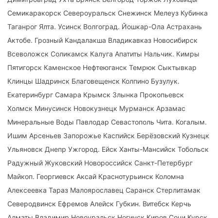
Семикаракорск Североуральск Снежинск Мелеуз Кубинка
Таганрог Ялта. Усинск Волгоград. Йошкар-Ола Астрахань
Актобе. Грозный Кандалакша Владикавказ Новосибирск
Всеволожск Соликамск Калуга Апатиты Нальчик. Кимры
Пятигорск Каменское Нефтеюганск Темрюк Сыктывкар
Клинцы Шадринск Благовещенск Колпино Бузулук.
Екатеринбург Самара Крымск Злынка Прокопьевск
Холмск Минусинск Новокузнецк Мурманск Арзамас
Минеральные Воды Павлодар Севастополь Чита. Когалым.
Ишим Арсеньев Запорожье Каспийск Берёзовский Кузнецк
Ульяновск Днепр Ужгород. Ейск Ханты-Мансийск Тобольск
Радужный Жуковский Новороссийск Санкт-Петербург
Майкоп. Георгиевск Аксай Краснотурьинск Коломна
Алексеевка Тараз Малоярославец Саранск Стерлитамак
Северодвинск Ефремов Алейск Губкин. Витебск Керчь
Алматы Владимир Новоуральск Ногинск Киров Сочи Курск