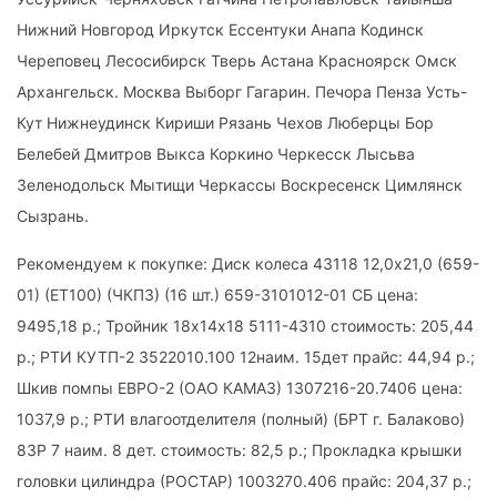
Нижний Новгород Иркутск Ессентуки Анапа Кодинск
Череповец Лесосибирск Тверь Астана Красноярск Омск
Архангельск. Москва Выборг Гагарин. Печора Пенза Усть-
Кут Нижнеудинск Кириши Рязань Чехов Люберцы Бор
Белебей Дмитров Выкса Коркино Черкесск Лысьва
Зеленодольск Мытищи Черкассы Воскресенск Цимлянск
Сызрань.
Рекомендуем к покупке: Диск колеса 43118 12,0х21,0 (659-
01) (ЕТ100) (ЧКПЗ) (16 шт.) 659-3101012-01 СБ цена:
9495,18 р.; Тройник 18х14х18 5111-4310 стоимость: 205,44
р.; РТИ КУТП-2 3522010.100 12наим. 15дет прайс: 44,94 р.;
Шкив помпы ЕВРО-2 (ОАО КАМАЗ) 1307216-20.7406 цена:
1037,9 р.; РТИ влагоотделителя (полный) (БРТ г. Балаково)
83Р 7 наим. 8 дет. стоимость: 82,5 р.; Прокладка крышки
головки цилиндра (РОСТАР) 1003270.406 прайс: 204,37 р.;