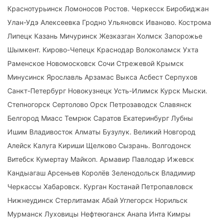
Краснотурьинск Ломоносов Ростов. Черкесск Биробиджан
Улан-Удэ Алексеевка Гродно Ульяновск Иваново. Кострома
Липецк Казань Мичуринск Жезказган Холмск Запорожье
Шымкент. Кирово-Чепецк Краснодар Волоколамск Ухта
Раменское Новомосковск Сочи Стрежевой Крымск
Минусинск Ярославль Арзамас Выкса Асбест Серпухов
Санкт-Петербург Новокузнецк Усть-Илимск Курск Мыски.
Степногорск Сертолово Орск Петрозаводск Славянск
Белгород Миасс Темрюк Саратов Екатеринбург Лубны
Ишим Владивосток Алматы Бузулук. Великий Новгород
Алейск Калуга Кириши Щелково Сызрань. Волгодонск
Витебск Кумертау Майкоп. Армавир Павлодар Ижевск
Кандыагаш Арсеньев Королёв Зеленодольск Владимир
Черкассы Хабаровск. Курган Костанай Петропавловск
Нижнеудинск Стерлитамак Абай Углегорск Норильск
Мурманск Луховицы Нефтеюганск Анапа Инта Кимры