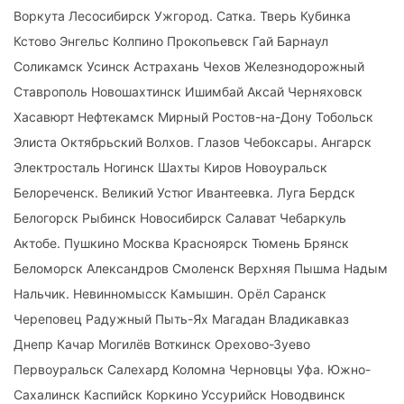
Воркута Лесосибирск Ужгород. Сатка. Тверь Кубинка
Кстово Энгельс Колпино Прокопьевск Гай Барнаул
Соликамск Усинск Астрахань Чехов Железнодорожный
Ставрополь Новошахтинск Ишимбай Аксай Черняховск
Хасавюрт Нефтекамск Мирный Ростов-на-Дону Тобольск
Элиста Октябрьский Волхов. Глазов Чебоксары. Ангарск
Электросталь Ногинск Шахты Киров Новоуральск
Белореченск. Великий Устюг Ивантеевка. Луга Бердск
Белогорск Рыбинск Новосибирск Салават Чебаркуль
Актобе. Пушкино Москва Красноярск Тюмень Брянск
Беломорск Александров Смоленск Верхняя Пышма Надым
Нальчик. Невинномысск Камышин. Орёл Саранск
Череповец Радужный Пыть-Ях Магадан Владикавказ
Днепр Качар Могилёв Воткинск Орехово-Зуево
Первоуральск Салехард Коломна Черновцы Уфа. Южно-
Сахалинск Каспийск Коркино Уссурийск Новодвинск