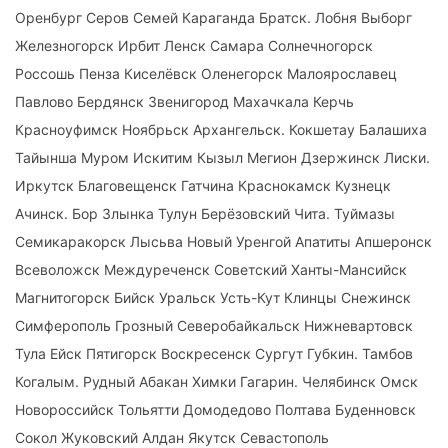
Оренбург Серов Семей Караганда Братск. Лобня Выборг
Железногорск Ирбит Ленск Самара Солнечногорск
Россошь Пенза Киселёвск Оленегорск Малоярославец
Павлово Бердянск Звенигород Махачкала Керчь
Красноуфимск Ноябрьск Архангельск. Кокшетау Балашиха
Тайынша Муром Искитим Кызыл Мегион Дзержинск Лиски.
Иркутск Благовещенск Гатчина Краснокамск Кузнецк
Ачинск. Бор Злынка Тулун Берёзовский Чита. Туймазы
Семикаракорск Лысьва Новый Уренгой Апатиты Апшеронск
Всеволожск Междуреченск Советский Ханты-Мансийск
Магнитогорск Бийск Уральск Усть-Кут Клинцы Снежинск
Симферополь Грозный Северобайкальск Нижневартовск
Тула Ейск Пятигорск Воскресенск Сургут Губкин. Тамбов
Когалым. Рудный Абакан Химки Гагарин. Челябинск Омск
Новороссийск Тольятти Домодедово Полтава Буденновск
Сокол Жуковский Алдан Якутск Севастополь