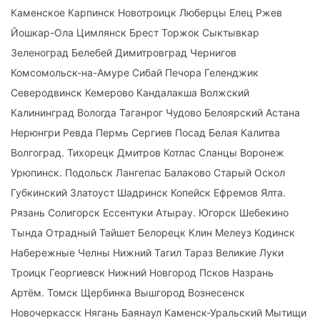
Каменское Карпинск Новотроицк Люберцы Елец Ржев
Йошкар-Ола Цимлянск Брест Торжок Сыктывкар
Зеленоград Белебей Димитровград Чернигов
Комсомольск-на-Амуре Сибай Печора Геленджик
Северодвинск Кемерово Кандалакша Волжский
Калининград Вологда Таганрог Чудово Белоярский Астана
Нерюнгри Ревда Пермь Сергиев Посад Белая Калитва
Волгоград. Тихорецк Дмитров Котлас Сланцы Воронеж
Урюпинск. Подольск Лангепас Балаково Старый Оскол
Губкинский Златоуст Шадринск Копейск Ефремов Ялта.
Рязань Солигорск Ессентуки Атырау. Югорск Шебекино
Тында Отрадный Тайшет Белорецк Клин Мелеуз Кодинск
Набережные Челны Нижний Тагил Тараз Великие Луки
Троицк Георгиевск Нижний Новгород Псков Назрань
Артём. Томск Щербинка Вышгород Вознесенск
Новочеркасск Нягань Баянаул Каменск-Уральский Мытищи