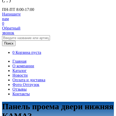
(
,
,
)
ПН-ПТ 8:00-17:00
Напишите
нам
0
Обратный
звонок
Поиск
0
Корзина пуста
Главная
О компании
Каталог
Новости
Оплата и доставка
Фото Отгрузок
Отзывы
Контакты
Панель проема двери нижняя