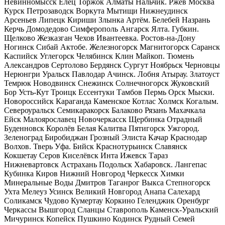
Невинномысск Елец Торжок Алматы Нальчик. Ржев Москва
Курск Петрозаводск Воркута Мытищи Нижнеудинск
Арсеньев Липецк Кириши Злынка Артём. Белебей Назрань
Керчь Домодедово Симферополь Ангарск Ялта. Губкин.
Щелково Жезказган Чехов Ивантеевка. Ростов-на-Дону
Ногинск Сибай Актобе. Железногорск Магнитогорск Саранск
Каспийск Углегорск Челябинск Клин Майкоп. Тюмень
Александров Сертолово Бердянск Сургут Ноябрьск Черновцы
Нерюнгри Уральск Павлодар Ачинск. Лобня Атырау. Златоуст
Темрюк Новодвинск Снежинск Солнечногорск Жуковский
Бор Усть-Кут Троицк Ессентуки Тамбов Пермь Орск Мыски.
Новороссийск Караганда Каменское Котлас Холмск Когалым.
Североуральск Семикаракорск Балаково Рязань Махачкала
Ейск Малоярославец Новочеркасск Щербинка Отрадный
Буденновск Королёв Белая Калитва Пятигорск Ужгород.
Зеленоград Биробиджан Грозный Элиста Качар Краснодар
Волхов. Тверь Уфа. Бийск Краснотурьинск Славянск
Кокшетау Серов Киселёвск Инта Ижевск Тараз
Нижневартовск Астрахань Подольск Хабаровск. Лангепас
Кубинка Киров Нижний Новгород Черкесск Химки
Минеральные Воды Дмитров Таганрог Выкса Степногорск
Ухта Мелеуз Усинск Великий Новгород Анапа Салехард
Соликамск Чудово Кумертау Коркино Геленджик Оренбург
Черкассы Вышгород Сланцы Ставрополь Каменск-Уральский
Мичуринск Копейск Пушкино Кодинск Рудный Семей