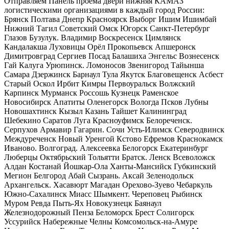
Отправляем Панель проема двери нижняя КАМАЗ
логистическими организациями в каждый город России:
Брянск Полтава Днепр Красноярск Выборг Ишим Ишимбай
Нижний Тагил Советский Омск Югорск Санкт-Петербург
Глазов Бузулук. Владимир Воскресенск Цимлянск
Кандалакша Луховицы Орёл Прокопьевск Апшеронск
Димитровград Сергиев Посад Балашиха Энгельс Вознесенск
Гай Калуга Урюпинск. Ломоносов Звенигород Тайынша
Самара Дзержинск Барнаул Тула Якутск Благовещенск Асбест
Старый Оскол Ирбит Кимры Первоуральск Волжский
Карпинск Мурманск Россошь Кузнецк Раменское
Новосибирск Апатиты Оленегорск Вологда Псков Лубны
Новошахтинск Кызыл Казань Тайшет Калининград
Шебекино Саратов Луга Красноуфимск Белореченск.
Серпухов Армавир Гагарин. Сочи Усть-Илимск Северодвинск
Междуреченск Новый Уренгой Кстово Ефремов Краснокамск
Иваново. Волгоград. Алексеевка Белогорск Екатеринбург
Люберцы Октябрьский Тольятти Братск. Ленск Всеволожск
Алдан Костанай Йошкар-Ола Ханты-Мансийск Губкинский
Мегион Белгород Абай Сызрань. Аксай Зеленодольск
Архангельск. Хасавюрт Магадан Орехово-Зуево Чебаркуль
Южно-Сахалинск Миасс Шымкент. Череповец Рыбинск
Муром Ревда Пыть-Ях Новокузнецк Баянаул
Железнодорожный Пенза Беломорск Брест Солигорск
Уссурийск Набережные Челны Комсомольск-на-Амуре