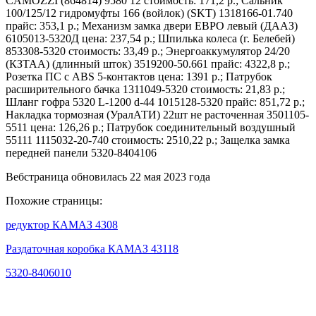
CAMOZZI (864814) 9580 12 стоимость: 171,2 р.; Сальник
100/125/12 гидромуфты 166 (войлок) (SKT) 1318166-01.740
прайс: 353,1 р.; Механизм замка двери ЕВРО левый (ДААЗ)
6105013-5320Д цена: 237,54 р.; Шпилька колеса (г. Белебей)
853308-5320 стоимость: 33,49 р.; Энергоаккумулятор 24/20
(КЗТАА) (длинный шток) 3519200-50.661 прайс: 4322,8 р.;
Розетка ПС с ABS 5-контактов цена: 1391 р.; Патрубок
расширительного бачка 1311049-5320 стоимость: 21,83 р.;
Шланг гофра 5320 L-1200 d-44 1015128-5320 прайс: 851,72 р.;
Накладка тормозная (УралАТИ) 22шт не расточенная 3501105-
5511 цена: 126,26 р.; Патрубок соединительный воздушный
55111 1115032-20-740 стоимость: 2510,22 р.; Защелка замка
передней панели 5320-8404106
Вебстраница обновилась 22 мая 2023 года
Похожие страницы:
редуктор КАМАЗ 4308
Раздаточная коробка КАМАЗ 43118
5320-8406010