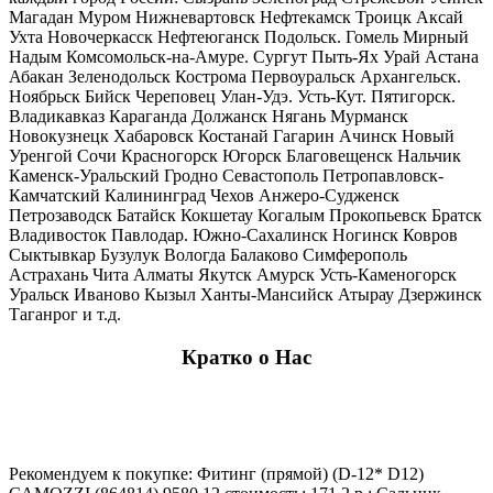
Магадан Муром Нижневартовск Нефтекамск Троицк Аксай
Ухта Новочеркасск Нефтеюганск Подольск. Гомель Мирный
Надым Комсомольск-на-Амуре. Сургут Пыть-Ях Урай Астана
Абакан Зеленодольск Кострома Первоуральск Архангельск.
Ноябрьск Бийск Череповец Улан-Удэ. Усть-Кут. Пятигорск.
Владикавказ Караганда Должанск Нягань Мурманск
Новокузнецк Хабаровск Костанай Гагарин Ачинск Новый
Уренгой Сочи Красногорск Югорск Благовещенск Нальчик
Каменск-Уральский Гродно Севастополь Петропавловск-
Камчатский Калининград Чехов Анжеро-Судженск
Петрозаводск Батайск Кокшетау Когалым Прокопьевск Братск
Владивосток Павлодар. Южно-Сахалинск Ногинск Ковров
Сыктывкар Бузулук Вологда Балаково Симферополь
Астрахань Чита Алматы Якутск Амурск Усть-Каменогорск
Уральск Иваново Кызыл Ханты-Мансийск Атырау Дзержинск
Таганрог и т.д.
Кратко о Нас
Рекомендуем к покупке: Фитинг (прямой) (D-12* D12)