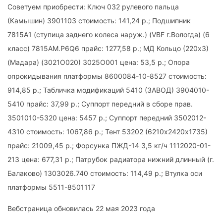
Советуем приобрести: Ключ 032 рулевого пальца
(Камышин) 3901103 стоимость: 141,24 р.; Подшипник
7815А1 (ступица заднего колеса наруж.) (VBF г.Вологда) (6
класс) 7815AM.P6Q6 прайс: 1277,58 р.; МД Кольцо (220х3)
(Мадара) (3021О020) 3025О001 цена: 53,5 р.; Опора
опрокидывания платформы 8600084-10-8527 стоимость:
914,85 р.; Табличка модификаций 5410 (ЗАВОД) 3904010-
5410 прайс: 37,99 р.; Суппорт передний в сборе прав.
3501010-5320 цена: 5457 р.; Суппорт передний 3502012-
4310 стоимость: 1067,86 р.; Тент 53202 (6210х2420х1735)
прайс: 21009,45 р.; Форсунка ПЖД-14 3,5 кг/ч 1112020-01-
213 цена: 677,31 р.; Патрубок радиатора нижний длинный (г.
Балаково) 1303026.740 стоимость: 114,49 р.; Втулка оси
платформы 5511-8501117
Вебстраница обновилась 22 мая 2023 года