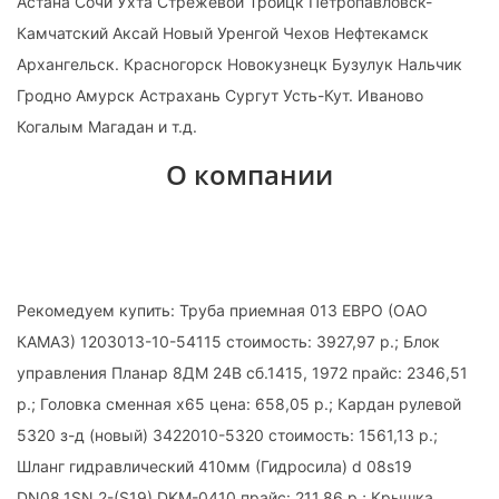
Астана Сочи Ухта Стрежевой Троицк Петропавловск-
Камчатский Аксай Новый Уренгой Чехов Нефтекамск
Архангельск. Красногорск Новокузнецк Бузулук Нальчик
Гродно Амурск Астрахань Сургут Усть-Кут. Иваново
Когалым Магадан и т.д.
О компании
Рекомедуем купить: Труба приемная 013 ЕВРО (ОАО
КАМАЗ) 1203013-10-54115 стоимость: 3927,97 р.; Блок
управления Планар 8ДМ 24В сб.1415, 1972 прайс: 2346,51
р.; Головка сменная х65 цена: 658,05 р.; Кардан рулевой
5320 з-д (новый) 3422010-5320 стоимость: 1561,13 р.;
Шланг гидравлический 410мм (Гидросила) d 08s19
DN08.1SN.2-(S19).DKM-0410 прайс: 211,86 р.; Крышка