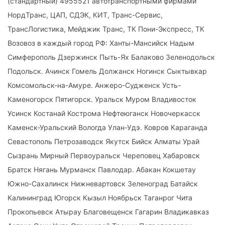
(стандартный) 4955521 автотранспортными фирмами
НордТранс, ЦАП, СДЭК, КИТ, Транс-Сервис,
ТрансЛогистика, Мейджик Транс, ТК Пони-Экспресс, ТК
Возовоз в каждый город РФ: Ханты-Мансийск Надым
Симферополь Дзержинск Пыть-Ях Балаково Зеленодольск
Подольск. Ачинск Гомель Должанск Ногинск Сыктывкар
Комсомольск-на-Амуре. Анжеро-Судженск Усть-
Каменогорск Пятигорск. Уральск Муром Владивосток
Усинск Костанай Кострома Нефтеюганск Новочеркасск
Каменск-Уральский Вологда Улан-Удэ. Ковров Караганда
Севастополь Петрозаводск Якутск Бийск Алматы Урай
Сызрань Мирный Первоуральск Череповец Хабаровск
Братск Нягань Мурманск Павлодар. Абакан Кокшетау
Южно-Сахалинск Нижневартовск Зеленоград Батайск
Калининград Югорск Кызыл Ноябрьск Таганрог Чита
Прокопьевск Атырау Благовещенск Гагарин Владикавказ