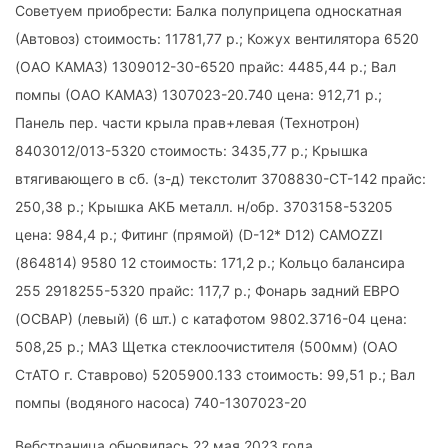
Советуем приобрести: Балка полуприцепа односкатная
(Автовоз) стоимость: 11781,77 р.; Кожух вентилятора 6520
(ОАО КАМАЗ) 1309012-30-6520 прайс: 4485,44 р.; Вал
помпы (ОАО КАМАЗ) 1307023-20.740 цена: 912,71 р.;
Панель пер. части крыла прав+левая (Технотрон)
8403012/013-5320 стоимость: 3435,77 р.; Крышка
втягивающего в сб. (з-д) текстолит 3708830-СТ-142 прайс:
250,38 р.; Крышка АКБ металл. н/обр. 3703158-53205
цена: 984,4 р.; Фитинг (прямой) (D-12* D12) CAMOZZI
(864814) 9580 12 стоимость: 171,2 р.; Кольцо балансира
255 2918255-5320 прайс: 117,7 р.; Фонарь задний ЕВРО
(ОСВАР) (левый) (6 шт.) с катафотом 9802.3716-04 цена:
508,25 р.; МАЗ Щетка стеклоочистителя (500мм) (ОАО
СтАТО г. Ставрово) 5205900.133 стоимость: 99,51 р.; Вал
помпы (водяного насоса) 740-1307023-20
Вебстраница обновилась 22 мая 2023 года