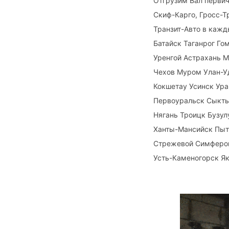
Отгрузим Вал первич
Скиф-Карго, Гросс-Т
Транзит-Авто в каж
Батайск Таганрог Г
Уренгой Астрахань М
Чехов Муром Улан-У
Кокшетау Усинск Ур
Первоуральск Сыкты
Нягань Троицк Бузу
Ханты-Мансийск Пыт
Стрежевой Симфероп
Усть-Каменогорск Яку