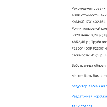
Рекомедуем сравнит
4308 стоимость: 472
КАМАЗ) 1701402.154 ц
Ролик тормозной кол
5320 цена: 8,24 р.;
4852,45 р.; Труба в
F23001400F F2300140
стоимость: 417,3 р.;
Вебстраница обновил
Может быть Вам инт
редуктор КАМАЗ 49 
Раздаточная коробка
154-1701027