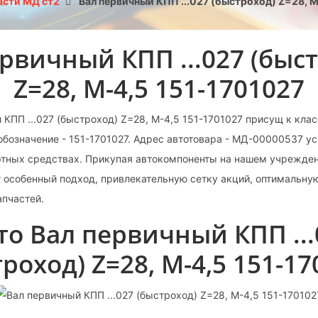
асти МД ст2
Вал первичный КПП ...027 (быстроход) Z=28, М
рвичный КПП ...027 (быс
Z=28, М-4,5 151-1701027
 КПП ...027 (быстроход) Z=28, М-4,5 151-1701027 присущ к клас
обозначение - 151-1701027. Адрес автотовара - МД-00000537 у
ртных средствах. Прикупая автокомпоненты на нашем учрежден
 особенный подход, привлекательную сетку акций, оптимальну
апчастей.
то Вал первичный КПП ...
роход) Z=28, М-4,5 151-1