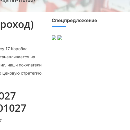
-4,5 151-1701027
троход)
Спецпредложение
су 17 Коробка
станавливается на
ии, наши покупатели
ю ценовую стратегию,
027
701027