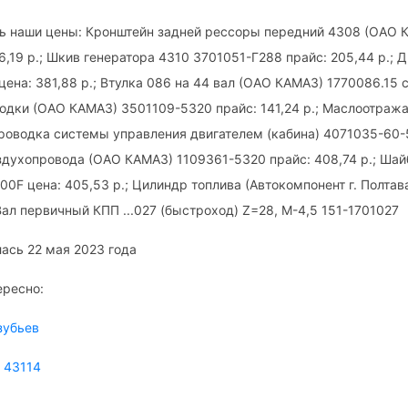
ь наши цены: Кронштейн задней рессоры передний 4308 (ОАО 
6,19 р.; Шкив генератора 4310 3701051-Г288 прайс: 205,44 р.; 
ена: 381,88 р.; Втулка 086 на 44 вал (ОАО КАМАЗ) 1770086.15 ст
одки (ОАО КАМАЗ) 3501109-5320 прайс: 141,24 р.; Маслоотра
 Проводка системы управления двигателем (кабина) 4071035-60
оздухопровода (ОАО КАМАЗ) 1109361-5320 прайс: 408,74 р.; Шай
0F цена: 405,53 р.; Цилиндр топлива (Автокомпонент г. Полтав
 Вал первичный КПП ...027 (быстроход) Z=28, М-4,5 151-1701027
ась 22 мая 2023 года
ересно:
зубьев
 43114