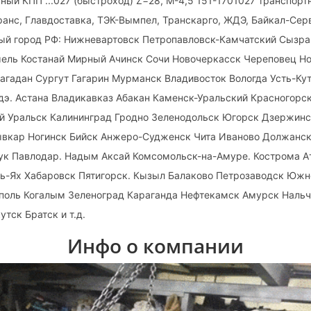
ный КПП ...027 (быстроход) Z=28, М-4,5 151-1701027 транспо
ранс, Главдоставка, ТЭК-Вымпел, Транскарго, ЖДЭ, Байкал-Се
дый город РФ: Нижневартовск Петропавловск-Камчатский Сызра
омель Костанай Мирный Ачинск Сочи Новочеркасск Череповец Н
агадан Сургут Гагарин Мурманск Владивосток Вологда Усть-Кут
дэ. Астана Владикавказ Абакан Каменск-Уральский Красногорс
ай Уральск Калининград Гродно Зеленодольск Югорск Дзержинс
вкар Ногинск Бийск Анжеро-Судженск Чита Иваново Должанск
лук Павлодар. Надым Аксай Комсомольск-на-Амуре. Кострома 
ь-Ях Хабаровск Пятигорск. Кызыл Балаково Петрозаводск Южн
оль Когалым Зеленоград Караганда Нефтекамск Амурск Нальч
тск Братск и т.д.
Инфо о компании