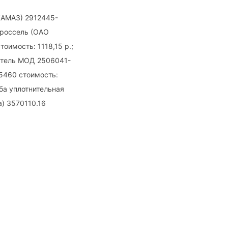
КАМАЗ) 2912445-
Дроссель (ОАО
оимость: 1118,15 р.;
жатель МОД 2506041-
-5460 стоимость:
ба уплотнительная
а) 3570110.16