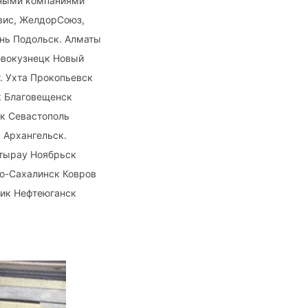
ртными компаниями
рвис, ЖелдорСоюз,
нь Подольск. Алматы
овокузнецк Новый
. Ухта Прокопьевск
к Благовещенск
к Севастополь
 Архангельск.
Атырау Ноябрьск
о-Сахалинск Ковров
ик Нефтеюганск