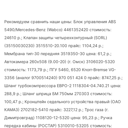
Рекомедуем сравнить наши цены: Блок управления ABS
5490/Mercedes-Benz (Wabco) 4461352420 стоимость:
24610 р.; Клапан защиты четырехконтурный (SORL)
(35150030230) 3515510-20.100 прайс: 1104,24 р.;
Мембрана тип-30 передняя 3519350-30 цена: 61,2 р.;
Автокамера 260х508 (9.00-20) (г. Омск) 3106020-5320
стоимость: 1173,79 р.; ПГУ 5460, 6520 Knorr-Bremse VG-
3356 (аналог 9700514240) 970 051 424 0 прайс: 8747,25 р.;
Шланг турбокомпрессора ЕВРО-2 1118304-04.740.21 цена:
288,9 р.; Шланг шприца БМ 750мм 270303 стоимость:
100,47 р.; Кронштейн седельного устройства правый (ОАО
КАМАЗ) 2702182-5410 прайс: 3227,12 р.; Трос газа (г.
Димитровград) 1108120-12-5320 цена: 95,23 р.; Ручка
передка кабины (РОСТАР) 5310010-53205 стоимость: