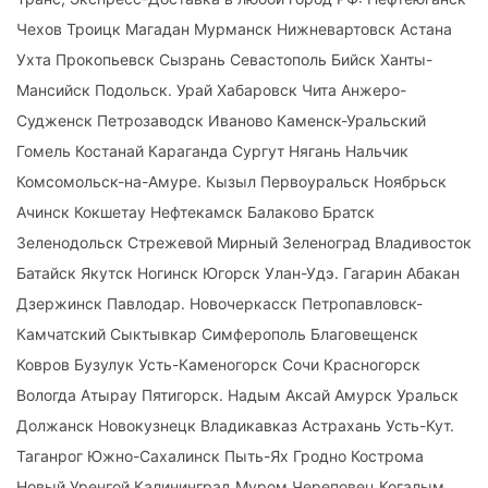
Чехов Троицк Магадан Мурманск Нижневартовск Астана
Ухта Прокопьевск Сызрань Севастополь Бийск Ханты-
Мансийск Подольск. Урай Хабаровск Чита Анжеро-
Судженск Петрозаводск Иваново Каменск-Уральский
Гомель Костанай Караганда Сургут Нягань Нальчик
Комсомольск-на-Амуре. Кызыл Первоуральск Ноябрьск
Ачинск Кокшетау Нефтекамск Балаково Братск
Зеленодольск Стрежевой Мирный Зеленоград Владивосток
Батайск Якутск Ногинск Югорск Улан-Удэ. Гагарин Абакан
Дзержинск Павлодар. Новочеркасск Петропавловск-
Камчатский Сыктывкар Симферополь Благовещенск
Ковров Бузулук Усть-Каменогорск Сочи Красногорск
Вологда Атырау Пятигорск. Надым Аксай Амурск Уральск
Должанск Новокузнецк Владикавказ Астрахань Усть-Кут.
Таганрог Южно-Сахалинск Пыть-Ях Гродно Кострома
Новый Уренгой Калининград Муром Череповец Когалым