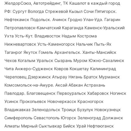
ЖелдорСоюз, Автотрейдинг, ТК Кашалот в каждый город
РФ: Сургут Вологда Стрежевой Кызыл Сочи Пятигорск.
Нефтекамск Подольск. Ачинск Гродно Улан-Удэ. Гагарин
Петропавловск-Камчатский Караганда Каменск-Уральский
Ухта Усть-Кут. Владивосток Надым Кострома
Нижневартовск Усть-Каменогорск Нальчик Пыть-Ях
Таганрог Якутск Гомель Архангельск. Ханты-Мансийск
Чехов Когалым Уральск Сызрань Муром Южно-Сахалинск
Чита Анжеро-Судженск Ковров Кокшетау Калининград
Череповец Дзержинск Атырау Нягань Братск Мурманск
Комсомольск-на-Амуре. Аксай Абакан Астрахань
Павлодар. Благовещенск Первоуральск Хабаровск Ногинск
Усинск Прокопьевск Новочеркасск Красногорск
Владикавказ Зеленодольск Троицк Бузулук Новокузнецк
Симферополь Севастополь Югорск Зеленоград Должанск
Алматы Мирный Сыктывкар Бийск Урай Нефтеюганск