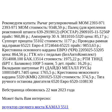
Рекомедуем купить: Рычаг регулировочный МОМ 2393-971
2393-971 МОМ стоимость: 9348,59 р.; Палец (для крепления
реактивной штанги 639-2919012) (РОСТАР) 2909105-11-5256Р
прайс: 960,86 р.; Амперметр 30 А 3811010-5320 цена: 85,17 р.;
Суппорт прицепа 55102 стоимость: 1177 р.; Проводка рамная
зад.правая 65221 Евро-4 3724644-65221 прайс: 9853,63 р.;
Крестовина основного кардана ЕВРО (ЧЗЧ) 2205025-53205
цена: 864,56 р.; ГТК н/о с педалью (БелАвтоКомплект)
3514008.100 БАК.13514 стоимость: 1975,22 р.; РТИ ТННД
(БРТ г. Балаково) 100Р 5 наим. 5 дет. прайс: 16,26 р.;
Вкладыши шатунные Р1 (ДАЙДО МЕТАЛЛ РУСЬ)
1000104Р1.7405 цена: 1765,5 р.; Крестовина межосевого
кардана 5320 (КМК) 2201025-5320 стоимость: 374,5 р.; Тяга
ручного останова двигателя 6520 Евро 6520-1108130
Вебстраница обновилась 22 мая 2023 года
Может быть Вам интересно:
редуктор среднего моста КАМАЗ 5511