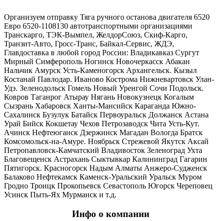
Организуем отправку Тяга ручного останова двигателя 6520
Евро 6520-1108130 автотранспортными организациями
Транскарго, ТЭК-Вымпел, ЖелдорСоюз, Скиф-Карго,
Транзит-Авто, Гросс-Транс, Байкал-Сервис, ЖДЭ,
Главдоставка в любой город России: Владикавказ Сургут
Мирный Симферополь Ногинск Новочеркасск Абакан
Нальчик Амурск Усть-Каменогорск Архангельск. Кызыл
Костанай Павлодар. Иваново Кострома Нижневартовск Улан-
Удэ. Зеленодольск Гомель Новый Уренгой Сочи Подольск.
Ковров Таганрог Атырау Нягань Новокузнецк Когалым
Сызрань Хабаровск Ханты-Мансийск Караганда Южно-
Сахалинск Бузулук Батайск Первоуральск Должанск Астана
Урай Бийск Кокшетау Чехов Петрозаводск Чита Усть-Кут.
Ачинск Нефтеюганск Дзержинск Магадан Вологда Братск
Комсомольск-на-Амуре. Ноябрьск Стрежевой Якутск Аксай
Петропавловск-Камчатский Владивосток Зеленоград Ухта
Благовещенск Астрахань Сыктывкар Калининград Гагарин
Пятигорск. Красногорск Надым Алматы Анжеро-Судженск
Балаково Нефтекамск Каменск-Уральский Уральск Муром
Гродно Троицк Прокопьевск Севастополь Югорск Череповец
Усинск Пыть-Ях Мурманск и т.д.
Инфо о компании