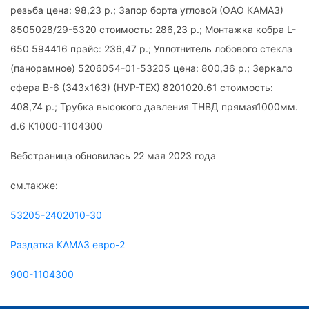
резьба цена: 98,23 р.; Запор борта угловой (ОАО КАМАЗ)
8505028/29-5320 стоимость: 286,23 р.; Монтажка кобра L-
650 594416 прайс: 236,47 р.; Уплотнитель лобового стекла
(панорамное) 5206054-01-53205 цена: 800,36 р.; Зеркало
сфера В-6 (343х163) (НУР-ТЕХ) 8201020.61 стоимость:
408,74 р.; Трубка высокого давления ТНВД прямая1000мм.
d.6 К1000-1104300
Вебстраница обновилась 22 мая 2023 года
см.также:
53205-2402010-30
Раздатка КАМАЗ евро-2
900-1104300