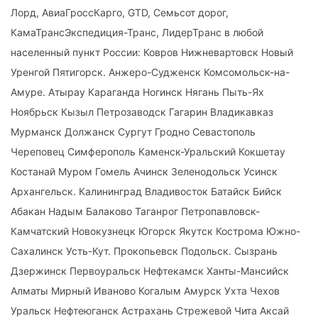
Лорд, АвиаГроссКарго, GTD, Семьсот дорог,
КамаТрансЭкспедиция-Транс, ЛидерТранс в любой
населенный пункт России: Ковров Нижневартовск Новый
Уренгой Пятигорск. Анжеро-Судженск Комсомольск-на-
Амуре. Атырау Караганда Ногинск Нягань Пыть-Ях
Ноябрьск Кызыл Петрозаводск Гагарин Владикавказ
Мурманск Должанск Сургут Гродно Севастополь
Череповец Симферополь Каменск-Уральский Кокшетау
Костанай Муром Гомель Ачинск Зеленодольск Усинск
Архангельск. Калининград Владивосток Батайск Бийск
Абакан Надым Балаково Таганрог Петропавловск-
Камчатский Новокузнецк Югорск Якутск Кострома Южно-
Сахалинск Усть-Кут. Прокопьевск Подольск. Сызрань
Дзержинск Первоуральск Нефтекамск Ханты-Мансийск
Алматы Мирный Иваново Когалым Амурск Ухта Чехов
Уральск Нефтеюганск Астрахань Стрежевой Чита Аксай