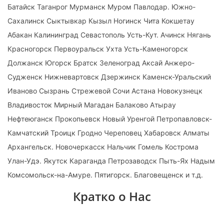
Батайск Таганрог Мурманск Муром Павлодар. Южно-
Сахалинск Сыктывкар Кызыл Ногинск Чита Кокшетау
Абакан Калининград Севастополь Усть-Кут. Ачинск Нягань
Красногорск Первоуральск Ухта Усть-Каменогорск
Должанск Югорск Братск Зеленоград Аксай Анжеро-
Судженск Нижневартовск Дзержинск Каменск-Уральский
Иваново Сызрань Стрежевой Сочи Астана Новокузнецк
Владивосток Мирный Магадан Балаково Атырау
Нефтеюганск Прокопьевск Новый Уренгой Петропавловск-
Камчатский Троицк Гродно Череповец Хабаровск Алматы
Архангельск. Новочеркасск Нальчик Гомель Кострома
Улан-Удэ. Якутск Караганда Петрозаводск Пыть-Ях Надым
Комсомольск-на-Амуре. Пятигорск. Благовещенск и т.д.
Кратко о Нас