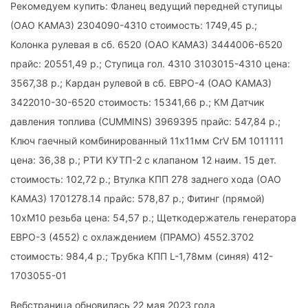
Рекомедуем купить: Фланец ведущий передней ступицы
(ОАО КАМАЗ) 2304090-4310 стоимость: 1749,45 р.;
Колонка рулевая в сб. 6520 (ОАО КАМАЗ) 3444006-6520
прайс: 20551,49 р.; Ступица гол. 4310 3103015-4310 цена:
3567,38 р.; Кардан рулевой в сб. ЕВРО-4 (ОАО КАМАЗ)
3422010-30-6520 стоимость: 15341,66 р.; КМ Датчик
давления топлива (СUMMINS) 3969395 прайс: 547,84 р.;
Ключ гаечный комбинированный 11х11мм CrV БМ 1011111
цена: 36,38 р.; РТИ КУТП-2 с клапаном 12 наим. 15 дет.
стоимость: 102,72 р.; Втулка КПП 278 заднего хода (ОАО
КАМАЗ) 1701278.14 прайс: 578,87 р.; Фитинг (прямой)
10хМ10 резьба цена: 54,57 р.; Щеткодержатель генератора
ЕВРО-3 (4552) с охлаждением (ПРАМО) 4552.3702
стоимость: 984,4 р.; Трубка КПП L-1,78мм (синяя) 412-
1703055-01
Вебстраница обновилась 22 мая 2023 года