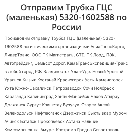
Отправим Трубка ГЦС
(маленькая) 5320-1602588 по
России
Производим отправку Трубка ГЦС (маленькая) 5320-
1602588 логистическими организациями АвиаГроссКарго,
ЛидерТранс, ООО ТК Магистраль, GTD, ТК Лорд, ПЭК,
Автотрейдинг, Семьсот дорог, КамаТрансЭкспедиция-Транс
в любой город РФ: Владивосток Улан-Удэ. Новый Уренгой
Уральск Кызыл Костанай Красногорск Усть-Каменогорск
Ухта Южно-Сахалинск Петрозаводск Сочи Ноябрьск
Караганда Калининград Ханты-Мансийск Чехов Атырау
Должанск Сургут Кокшетау Бузулук Югорск Аксай
Зеленодольск Нефтеюганск Дзержинск Сыктывкар Муром
Ачинск Батайск Прокопьевск Астана Нальчик
Комсомольск-на-Амуре. Кострома Гродно Севастополь