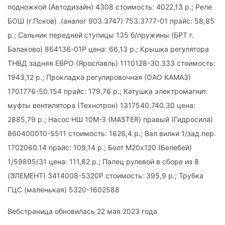
подножкой (Автодизайн) 4308 стоимость: 4022,13 р.; Реле
БОШ (г.Псков) .(аналог 903.3747) 753.3777-01 прайс: 58,85
р.; Сальник передней ступицы 135 б/пружины (БРТ г.
Балаково) 864136-01Р цена: 66,13 р.; Крышка регулятора
ТНВД задняя ЕВРО (Ярославль) 1110128-30.333 стоимость:
1943,12 р.; Прокладка регулировочная (ОАО КАМАЗ)
1701776-50.154 прайс: 179,76 р.; Катушка электромагнит.
муфты вентилятора (Технотрон) 1317540.740.30 цена:
2885,79 р.; Насос НШ 10М-З (MASTER) правый (Гидросила)
860400010-5511 стоимость: 1626,4 р.; Вал вилки 1/зад.пер.
1702060.14 прайс: 109,14 р.; Болт М20х120 (Белебей)
1/59895/31 цена: 111,82 р.; Палец рулевой в сборе из 8
(ЭЛЕМЕНТ) 3414008-5320Р стоимость: 395,9 р.; Трубка
ГЦС (маленькая) 5320-1602588
Вебстраница обновилась 22 мая 2023 года