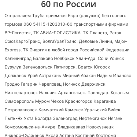
60 по России
Отправляем Труба приемная Евро (ракушка) без горного
тормоза 060 54115-1203010-60 транспортными фирмами
ВР-Логистик, ТК АВИА-ЛОГИСТИКА, ТК Планета, Ратэк,
СоюзКаргоТранс, ВолгаУралТранс, Деловые Линии, Major-
Express, ТК Энергия в любой город Российской Федерации:
Калининград Балаково Ноябрьск Улан-Удэ. Сочи Усинск
Бузулук Зеленодольск Пятигорск. Братск Югорск
Должанск Урай Астрахань Мирный Абакан Надым Иваново
Гродно Гагарин Череповец Ногинск Дзержинск
Нижневартовск Нальчик Архангельск. Павлодар. Когалым
Симферополь Муром Чехов Красногорск Караганда
Петропавловск-Камчатский Каменск-Уральский Бийск
Пыть-Ях Ухта Вологда Зеленоград Нефтеюганск Нягань
Комсомольск-на-Амуре. Владикавказ Новокузнецк
Анжеро-Судженск Аксай Астана Костанай Кострома