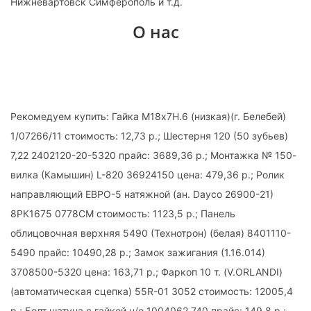
Нижневартовск Симферополь и т.д.
О нас
Рекомедуем купить: Гайка М18х7Н.6 (низкая)(г. Белебей)
1/07266/11 стоимость: 12,73 р.; Шестерня 120 (50 зубьев)
7,22 2402120-20-5320 прайс: 3689,36 р.; Монтажка № 150-
вилка (Камышин) L-820 36924150 цена: 479,36 р.; Ролик
направляющий ЕВРО-5 натяжной (ан. Dayco 26900-21)
8РК1675 0778СМ стоимость: 1123,5 р.; Панель
облицовочная верхняя 5490 (Технотрон) (белая) 8401110-
5490 прайс: 10490,28 р.; Замок зажигания (1.16.014)
3708500-5320 цена: 163,71 р.; Фаркоп 10 т. (V.ORLANDI)
(автоматическая сцепка) 55R-01 3052 стоимость: 12005,4
р.; Болт шатуна с гайкой н/о 1004062.740 прайс: 149,8 р.;