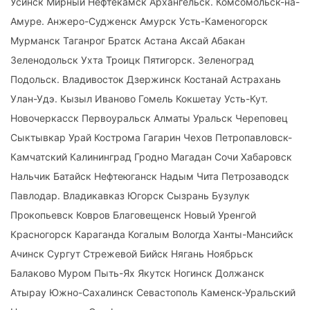
Усинск Мирный Нефтекамск Архангельск. Комсомольск-на-
Амуре. Анжеро-Судженск Амурск Усть-Каменогорск
Мурманск Таганрог Братск Астана Аксай Абакан
Зеленодольск Ухта Троицк Пятигорск. Зеленоград
Подольск. Владивосток Дзержинск Костанай Астрахань
Улан-Удэ. Кызыл Иваново Гомель Кокшетау Усть-Кут.
Новочеркасск Первоуральск Алматы Уральск Череповец
Сыктывкар Урай Кострома Гагарин Чехов Петропавловск-
Камчатский Калининград Гродно Магадан Сочи Хабаровск
Нальчик Батайск Нефтеюганск Надым Чита Петрозаводск
Павлодар. Владикавказ Югорск Сызрань Бузулук
Прокопьевск Ковров Благовещенск Новый Уренгой
Красногорск Караганда Когалым Вологда Ханты-Мансийск
Ачинск Сургут Стрежевой Бийск Нягань Ноябрьск
Балаково Муром Пыть-Ях Якутск Ногинск Должанск
Атырау Южно-Сахалинск Севастополь Каменск-Уральский