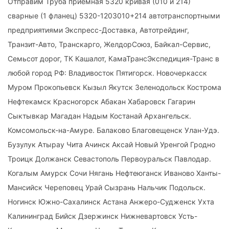
Отправим Труба приемная 5320 кривая (010 и 214)
сварные (1 фланец) 5320-1203010+214 автотранспортными
предприятиями Экспресс-Доставка, Автотрейдинг,
Транзит-Авто, Транскарго, ЖелдорСоюз, Байкал-Сервис,
Семьсот дорог, ТК Кашалот, КамаТрансЭкспедиция-Транс в
любой город РФ: Владивосток Пятигорск. Новочеркасск
Муром Прокопьевск Кызыл Якутск Зеленодольск Кострома
Нефтекамск Красногорск Абакан Хабаровск Гагарин
Сыктывкар Магадан Надым Костанай Архангельск.
Комсомольск-на-Амуре. Балаково Благовещенск Улан-Удэ.
Бузулук Атырау Чита Ачинск Аксай Новый Уренгой Гродно
Троицк Должанск Севастополь Первоуральск Павлодар.
Когалым Амурск Сочи Нягань Нефтеюганск Иваново Ханты-
Мансийск Череповец Урай Сызрань Нальчик Подольск.
Ногинск Южно-Сахалинск Астана Анжеро-Судженск Ухта
Калининград Бийск Дзержинск Нижневартовск Усть-