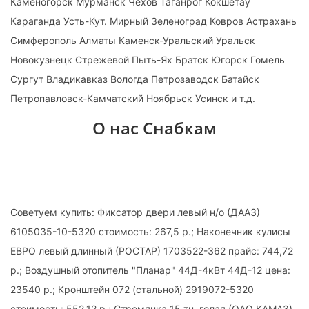
Каменогорск Мурманск Чехов Таганрог Кокшетау
Караганда Усть-Кут. Мирный Зеленоград Ковров Астрахань
Симферополь Алматы Каменск-Уральский Уральск
Новокузнецк Стрежевой Пыть-Ях Братск Югорск Гомель
Сургут Владикавказ Вологда Петрозаводск Батайск
Петропавловск-Камчатский Ноябрьск Усинск и т.д.
О нас Снабкам
Советуем купить: Фиксатор двери левый н/о (ДААЗ)
6105035-10-5320 стоимость: 267,5 р.; Наконечник кулисы
ЕВРО левый длинный (РОСТАР) 1703522-362 прайс: 744,72
р.; Воздушный отопитель "Планар" 44Д-4кВт 44Д-12 цена:
23540 р.; Кронштейн 072 (стальной) 2919072-5320
стоимость: 552,12 р.; Стремянка 15 тн. голая (ОАО КАМАЗ)