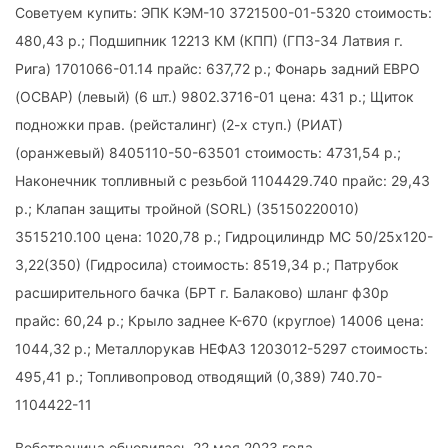
Советуем купить: ЭПК КЭМ-10 3721500-01-5320 стоимость:
480,43 р.; Подшипник 12213 КМ (КПП) (ГПЗ-34 Латвия г.
Рига) 1701066-01.14 прайс: 637,72 р.; Фонарь задний ЕВРО
(ОСВАР) (левый) (6 шт.) 9802.3716-01 цена: 431 р.; Щиток
подножки прав. (рейсталинг) (2-х ступ.) (РИАТ)
(оранжевый) 8405110-50-63501 стоимость: 4731,54 р.;
Наконечник топливный с резьбой 1104429.740 прайс: 29,43
р.; Клапан защиты тройной (SORL) (35150220010)
3515210.100 цена: 1020,78 р.; Гидроцилиндр МС 50/25х120-
3,22(350) (Гидросила) стоимость: 8519,34 р.; Патрубок
расширительного бачка (БРТ г. Балаково) шланг ф30р
прайс: 60,24 р.; Крыло заднее К-670 (круглое) 14006 цена:
1044,32 р.; Металлорукав НЕФАЗ 1203012-5297 стоимость:
495,41 р.; Топливопровод отводящий (0,389) 740.70-
1104422-11
Вебстраница обновилась 22 мая 2023 года