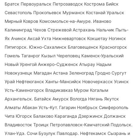
Братск Первоуральск Петрозаводск Кострома Бийск
Севастополь Прокопьевск Мурманск Костанай Уральск
Мирный Ковров Комсомольск-на-Амуре. Иваново
Калининград Чехов Стрежевой Астрахань Нальчик Пыть-
Ях Ачинск Аксай Ухта Нижневартовск Кокшетау Ногинск
Пятигорск. Южно-Сахалинск Благовещенск Красногорск
Гомель Таганрог Кызыл Череповец Каменск-Уральский
Новый Уренгой Анжеро-Судженск Атырау Надым
Новокузнецк Магадан Астана Зеленоград Гродно Сургут
Урай Нефтеюганск Ханты-Мансийск Новочеркасск Усинск
Усть-Каменогорск Владикавказ Муром Когалым
Архангельск. Батайск Амурск Вологда Нягань Якутск
Алматы Абакан Усть-Кут. Гагарин Ноябрьск Симферополь
Чита Югорск Балаково Караганда Дзержинск Должанск
Владивосток Троицк Петропавловск-Камчатский Подольск.
Улан-Удэ. Сочи Бузулук Павлодар. Нефтекамск Сызрань и