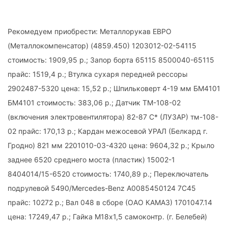
Рекомедуем приобрести: Металлорукав ЕВРО
(Металлокомпенсатор) (4859.450) 1203012-02-54115
стоимость: 1909,95 р.; Запор борта 65115 8500040-65115
прайс: 1519,4 р.; Втулка сухаря передней рессоры
2902487-5320 цена: 15,52 р.; Шпильковерт 4-19 мм БМ4101
БМ4101 стоимость: 383,06 р.; Датчик ТМ-108-02
(включения электровентилятора) 82-87 С* (ЛУЗАР) тм-108-
02 прайс: 170,13 р.; Кардан межосевой УРАЛ (Белкард г.
Гродно) 821 мм 2201010-03-4320 цена: 9604,32 р.; Крыло
заднее 6520 среднего моста (пластик) 15002-1
8404014/15-6520 стоимость: 1740,89 р.; Переключатель
подрулевой 5490/Mercedes-Benz A0085450124 7C45
прайс: 10272 р.; Вал 048 в сборе (ОАО КАМАЗ) 1701047.14
цена: 17249,47 р.; Гайка М18х1,5 самоконтр. (г. Белебей)