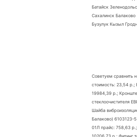
Батайск Зеленодоль
Сахалинск Балаково 
Бузулук Кызыл Гродн
Советуем сравнить 
стоимость: 23,54 р.
19984,39 р.; Кроншт
стеклоочистителя ЕВР
Шайба виброизоляцио
Балаково) 6103123-53
01Л прайс: 758,63 р.
10206,73 р.; Фитинг