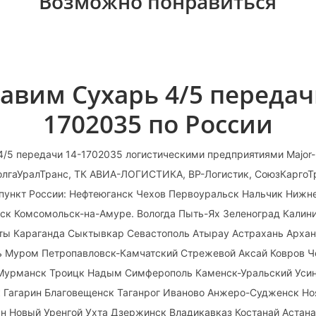
Возможно понравиться
авим Сухарь 4/5 передач
1702035 по России
/5 передачи 14-1702035 логистическими предприятиями Major-E
ВолгаУралТранс, ТК АВИА-ЛОГИСТИКА, ВР-Логистик, СоюзКаргоТ
пункт России: Нефтеюганск Чехов Первоуральск Нальчик Нижн
ск Комсомольск-на-Амуре. Вологда Пыть-Ях Зеленоград Калини
ты Караганда Сыктывкар Севастополь Атырау Астрахань Архан
ь Муром Петропавловск-Камчатский Стрежевой Аксай Ковров 
Мурманск Троицк Надым Симферополь Каменск-Уральский Уси
к Гагарин Благовещенск Таганрог Иваново Анжеро-Судженск Н
н Новый Уренгой Ухта Дзержинск Владикавказ Костанай Астана