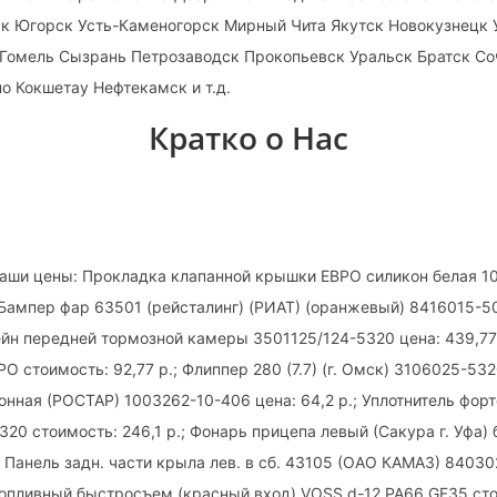
ск Югорск Усть-Каменогорск Мирный Чита Якутск Новокузнецк
Гомель Сызрань Петрозаводск Прокопьевск Уральск Братск Со
о Кокшетау Нефтекамск и т.д.
Кратко о Нас
наши цены: Прокладка клапанной крышки ЕВРО силикон белая 1
; Бампер фар 63501 (рейсталинг) (РИАТ) (оранжевый) 8416015-5
ейн передней тормозной камеры 3501125/124-5320 цена: 439,77 
О стоимость: 92,77 р.; Флиппер 280 (7.7) (г. Омск) 3106025-5320
нная (РОСТАР) 1003262-10-406 цена: 64,2 р.; Уплотнитель форт
20 стоимость: 246,1 р.; Фонарь прицепа левый (Сакура г. Уфа) 
; Панель задн. части крыла лев. в сб. 43105 (ОАО КАМАЗ) 8403
 топливный быстросъем (красный вход) VOSS d-12 РА66 GF35 сто