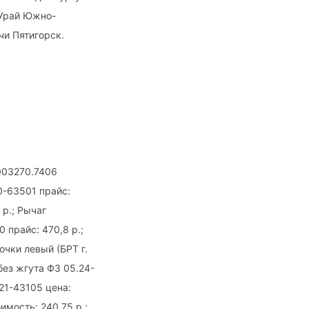
 Урай Южно-
чи Пятигорск.
003270.7406
0-63501 прайс:
р.; Рычаг
 прайс: 470,8 р.;
очки левый (БРТ г.
без жгута Ф3 05.24-
021-43105 цена:
имость: 240,75 р.;