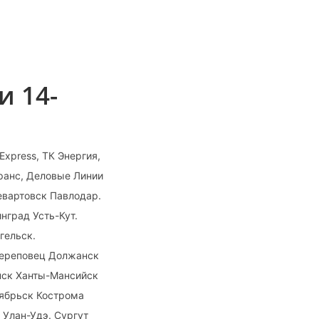
и 14-
xpress, ТК Энергия,
ранс, Деловые Линии
евартовск Павлодар.
нград Усть-Кут.
гельск.
Череповец Должанск
нск Ханты-Мансийск
оябрьск Кострома
 Улан-Удэ. Сургут