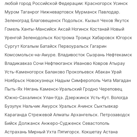
любой город Российской Федерации: Красногорск Усинск
Муром Таганрог Нижневартовск Мурманск Павлодар.
Зеленоград Благовещенск Подольск. Кызыл Чехов Якутск
Гомель Ханты-Мансийск Аксай Ногинск Костанай Новый
Уренгой Зеленодольск Кострома Троицк Хабаровск Югорск
Сургут Когалым Батайск Первоуральск Гагарин
Комсомольск-на-Амуре. Владивосток Сызрань Нефтекамск
Владикавказ Сочи Нефтеюганск Иваново Ковров Атырау
Усть-Каменогорск Балаково Прокопьевск Абакан Урай
Ноябрьск Новокузнецк Надым Симферополь Чита Магадан
Пыть-Ях Нягань Каменск-Уральский Гродно Череповец
Южно-Сахалинск Улан-Удэ. Дзержинск Усть-Кут. Вологда
Бузулук Нальчик Амурск Уральск Ачинск Сыктывкар
Караганда Стрежевой Алматы Архангельск. Петрозаводск
Бийск Должанск Анжеро-Судженск Севастополь
Астрахань Мирный Ухта Пятигорск. Кокшетау Астана