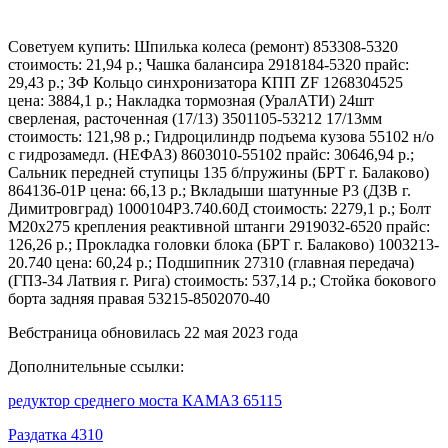
Советуем купить: Шпилька колеса (ремонт) 853308-5320
стоимость: 21,94 р.; Чашка балансира 2918184-5320 прайс:
29,43 р.; ЗФ Кольцо синхронизатора КПП ZF 1268304525
цена: 3884,1 р.; Накладка тормозная (УралАТИ) 24шт
сверленая, расточенная (17/13) 3501105-53212 17/13мм
стоимость: 121,98 р.; Гидроцилиндр подъема кузова 55102 н/о
с гидрозамедл. (НЕФАЗ) 8603010-55102 прайс: 30646,94 р.;
Сальник передней ступицы 135 б/пружины (БРТ г. Балаково)
864136-01Р цена: 66,13 р.; Вкладыши шатунные Р3 (ДЗВ г.
Димитровград) 1000104Р3.740.60Д стоимость: 2279,1 р.; Болт
М20х275 крепления реактивной штанги 2919032-6520 прайс:
126,26 р.; Прокладка головки блока (БРТ г. Балаково) 1003213-
20.740 цена: 60,24 р.; Подшипник 27310 (главная передача)
(ГПЗ-34 Латвия г. Рига) стоимость: 537,14 р.; Стойка бокового
борта задняя правая 53215-8502070-40
Вебстраница обновилась 22 мая 2023 года
Дополнительные ссылки:
редуктор среднего моста КАМАЗ 65115
Раздатка 4310