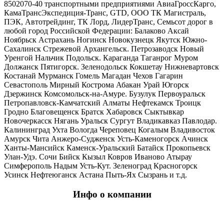
8502070-40 транспортными предприятиями АвиаГроссКарго,
КамаТрансЭкспедиция-Транс, GTD, ООО ТК Магистраль,
ПЭК, Автотрейдинг, ТК Лорд, ЛидерТранс, Семьсот дорог в
любой город Российской Федерации: Балаково Аксай
Ноябрьск Астрахань Ногинск Новокузнецк Якутск Южно-
Сахалинск Стрежевой Архангельск. Петрозаводск Новый
Уренгой Нальчик Подольск. Караганда Таганрог Муром
Должанск Пятигорск. Зеленодольск Кокшетау Нижневартовск
Костанай Мурманск Гомель Магадан Чехов Гагарин
Севастополь Мирный Кострома Абакан Урай Югорск
Дзержинск Комсомольск-на-Амуре. Бузулук Первоуральск
Петропавловск-Камчатский Алматы Нефтекамск Троицк
Гродно Благовещенск Братск Хабаровск Сыктывкар
Новочеркасск Нягань Уральск Сургут Владикавказ Павлодар.
Калининград Ухта Вологда Череповец Когалым Владивосток
Амурск Чита Анжеро-Судженск Усть-Каменогорск Ачинск
Ханты-Мансийск Каменск-Уральский Батайск Прокопьевск
Улан-Удэ. Сочи Бийск Кызыл Ковров Иваново Атырау
Симферополь Надым Усть-Кут. Зеленоград Красногорск
Усинск Нефтеюганск Астана Пыть-Ях Сызрань и т.д.
Инфо о компании