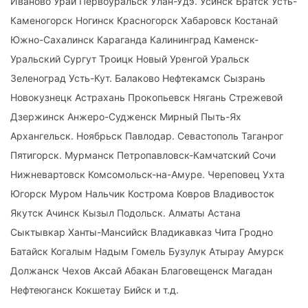
Иваново Урай Первоуральск Улан-Удэ. Усинск Братск Усть-
Каменогорск Ногинск Красногорск Хабаровск Костанай
Южно-Сахалинск Караганда Калининград Каменск-
Уральский Сургут Троицк Новый Уренгой Уральск
Зеленоград Усть-Кут. Балаково Нефтекамск Сызрань
Новокузнецк Астрахань Прокопьевск Нягань Стрежевой
Дзержинск Анжеро-Судженск Мирный Пыть-Ях
Архангельск. Ноябрьск Павлодар. Севастополь Таганрог
Пятигорск. Мурманск Петропавловск-Камчатский Сочи
Нижневартовск Комсомольск-на-Амуре. Череповец Ухта
Югорск Муром Нальчик Кострома Ковров Владивосток
Якутск Ачинск Кызыл Подольск. Алматы Астана
Сыктывкар Ханты-Мансийск Владикавказ Чита Гродно
Батайск Когалым Надым Гомель Бузулук Атырау Амурск
Должанск Чехов Аксай Абакан Благовещенск Магадан
Нефтеюганск Кокшетау Бийск и т.д.