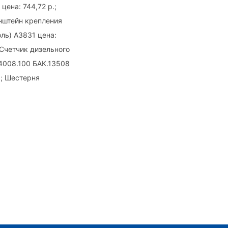
цена: 744,72 р.;
нштейн крепления
оль) А3831 цена:
 Счетчик дизельного
14008.100 БАК.13508
.; Шестерня