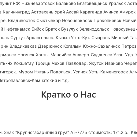
пункт РФ: Нижневартовск Балаково Благовещенск Уральск Аста
 Калининград Астрахань Урай Аксай Караганда Ачинск Амурск
ре. Владивосток Сыктывкар Новочеркасск Прокопьевск Новый
й Нефтекамск Бийск Братск Бузулук Зеленодольск Новокузнец
оль Сургут Архангельск. Кызыл Усть-Кут. Сызрань Мирный Таг
гарин Владикавказ Дзержинск Когалым Южно-Сахалинск Петроз
урманск Ногинск Ханты-Мансийск Анжеро-Судженск Улан-Удэ. 
ыть-Ях Кокшетау Троицк Чехов Павлодар. Якутск Иваново Чере
тигорск. Муром Нягань Подольск. Усинск Усть-Каменогорск А
етропавловск-Камчатский и т.д.
Кратко о Нас
: Знак "Крупногабаритный груз" АТ-7775 стоимость: 171,2 р.; К