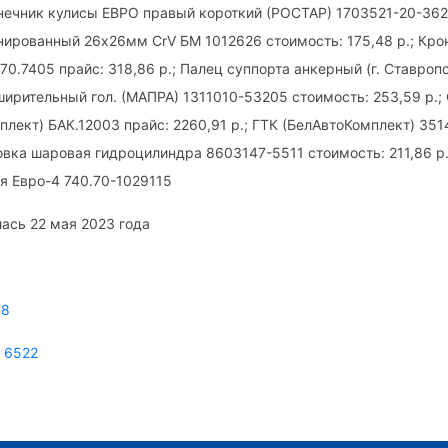
онечник кулисы ЕВРО правый короткий (РОСТАР) 1703521-20-362 
ированный 26х26мм CrV БМ 1012626 стоимость: 175,48 р.; Кро
70.7405 прайс: 318,86 р.; Палец суппорта анкерный (г. Ставроп
сширительный гол. (МАПРА) 1311010-53205 стоимость: 253,59 р.;
плект) БАК.12003 прайс: 2260,91 р.; ГТК (БелАвтоКомплект) 35
оловка шаровая гидроцилиндра 8603147-5511 стоимость: 211,86 р
я Евро-4 740.70-1029115
ась 22 мая 2023 года
08
 6522