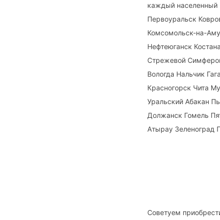
каждый населенный 
Первоуральск Ковров
Комсомольск-на-Аму
Нефтеюганск Костана
Стрежевой Симфероп
Вологда Нальчик Га
Красногорск Чита М
Уральский Абакан П
Должанск Гомель Пя
Атырау Зеленоград П
Советуем приобрести