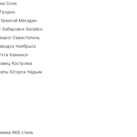
на Сочи
 Гродно
 Уренгой Магадан
к Хабаровск Батайск
анрог Севастополь
аводск Ноябрьск
Ухта Каменск-
повец Кострома
лматы Югорск Надым
лемма АКБ сталь