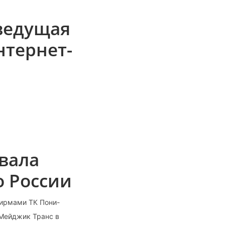
ведущая
нтернет-
вала
о России
фирмами ТК Пони-
 Мейджик Транс в