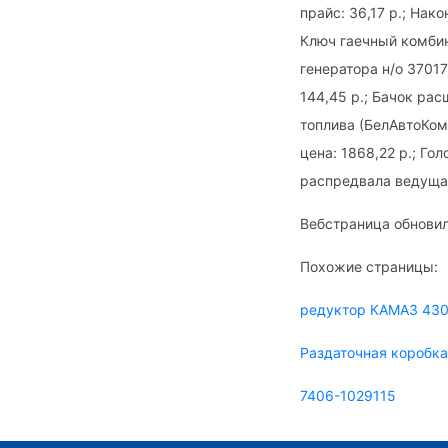
прайс: 36,17 р.; Нак
Ключ гаечный комбин
генератора н/о 37017
144,45 р.; Бачок ра
топлива (БелАвтоКом
цена: 1868,22 р.; Г
распредвала ведуща
Вебстраница обновил
Похожие страницы:
редуктор КАМАЗ 43
Раздаточная коробка
7406-1029115