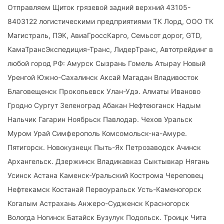
Отправляем Щиток грязевой задний верхний 43105-
8403122 логистическими предприятиями ТК Лорд, ООО ТК
Магистраль, ПЭК, АвиаГроссКарго, Семьсот дорог, GTD,
КамаТрансЭкспедиция-Транс, ЛидерТранс, Автотрейдинг в
любой город РФ: Амурск Сызрань Гомель Атырау Новый
Уренгой Южно-Сахалинск Аксай Магадан Владивосток
Благовещенск Прокопьевск Улан-Удэ. Алматы Иваново
Гродно Сургут Зеленоград Абакан Нефтеюганск Надым
Нальчик Гагарин Ноябрьск Павлодар. Чехов Уральск
Муром Урай Симферополь Комсомольск-на-Амуре.
Пятигорск. Новокузнецк Пыть-Ях Петрозаводск Ачинск
Архангельск. Дзержинск Владикавказ Сыктывкар Нягань
Усинск Астана Каменск-Уральский Кострома Череповец
Нефтекамск Костанай Первоуральск Усть-Каменогорск
Когалым Астрахань Анжеро-Судженск Красногорск
Вологда Ногинск Батайск Бузулук Подольск. Троицк Чита