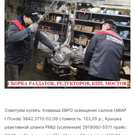
Советуем купить: Клавиша ЕВРО освещения салона (АВАР
г.Псков) 3842.3710-02.09 стоимость: 123,05 р.; Крышка
реактивной штанги РМШ (усиленная) 2919060-5511 прайс: