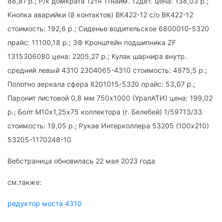
88,81 р.; Р/к домкрата 12тн 11наим. 12дет. цена: 138,03 р.;
Кнопка аварийки (8 контактов) ВК422-12 с/о ВК422-12
стоимость: 192,6 р.; Сиденье водительское 6800010-5320
прайс: 11100,18 р.; ЗФ Кронштейн подшипника ZF
1315306080 цена: 2205,27 р.; Кулак шарнира внутр.
средний левый 4310 2304065-4310 стоимость: 4975,5 р.;
Полотно зеркала сфера 8201015-5320 прайс: 53,07 р.;
Паронит листовой 0,8 мм 750х1000 (УралАТИ) цена: 199,02
р.; Болт М10х1,25х75 коллектора (г. Белебей) 1/59713/33
стоимость: 19,05 р.; Рукав Интерколлера 53205 (100х210)
53205-1170248-10
Вебстраница обновилась 22 мая 2023 года
см.также:
редуктор моста 4310