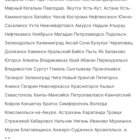
Мирный Когалым Павлодар. Якутск Усть-Кут. Астана Усть-
Каменогорск Батайск Чехов Кострома Нефтеюганск Южно-
Сахалинск Ухта Нижневартовск Амурск Надым Атырау
Нефтекамск Ноябрьск Магадан Петрозаводск Подольск.
Зеленодольск Калининград Аксай Сочи Бузулук Череповец
Должанск Каменск-Уральский Бийск Пыть-Ях Балаково
Югорск Алматы Владикавказ Урай Абакан Первоуральск
Владивосток Сургут Гомель Сыктывкар Прокопьевск
Таганрог Зеленоград Чита Новый Уренгой Пятигорск.
Ачинск Гагарин Новочеркасск Красногорск Кызыл
Севастополь Ханты-Мансийск Петропавловск-Камчатский
Ковров Кокшетау Братск Симферополь Вологда
Комсомольск-на-Амуре. Астрахань Караганда Троицк
Стрежевой Хабаровск Нальчик Нягань Иваново Мурманск
Муром Благовещенск Анжеро-Судженск Архангельск. и
т.д.