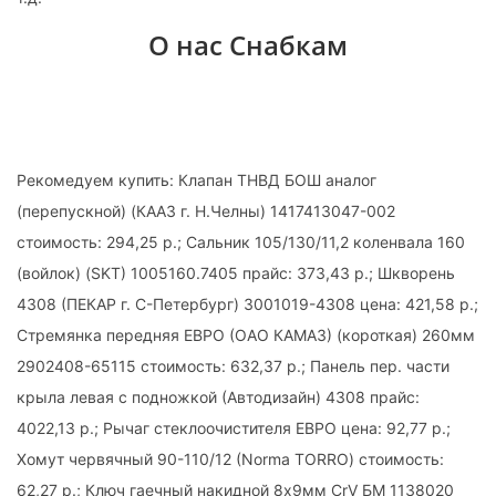
О нас Снабкам
Рекомедуем купить: Клапан ТНВД БОШ аналог
(перепускной) (КААЗ г. Н.Челны) 1417413047-002
стоимость: 294,25 р.; Сальник 105/130/11,2 коленвала 160
(войлок) (SKT) 1005160.7405 прайс: 373,43 р.; Шкворень
4308 (ПЕКАР г. С-Петербург) 3001019-4308 цена: 421,58 р.;
Стремянка передняя ЕВРО (ОАО КАМАЗ) (короткая) 260мм
2902408-65115 стоимость: 632,37 р.; Панель пер. части
крыла левая с подножкой (Автодизайн) 4308 прайс:
4022,13 р.; Рычаг стеклоочистителя ЕВРО цена: 92,77 р.;
Хомут червячный 90-110/12 (Norma TORRO) стоимость:
62,27 р.; Ключ гаечный накидной 8х9мм CrV БМ 1138020