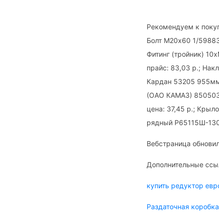
Рекомендуем к покуп
Болт М20х60 1/59883/
Фитинг (тройник) 10х
прайс: 83,03 р.; Нак
Кардан 53205 955мм 
(ОАО КАМАЗ) 850503
цена: 37,45 р.; Крыл
рядный Р65115Ш-130
Вебстраница обновил
Дополнительные ссы
купить редуктор ев
Раздаточная коробк