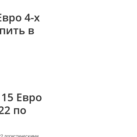
вро 4-х
пить в
115 Евро
22 по
22 логистическими