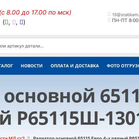
(c 8.00 до 17.00 по мск)
ПН-ПТ 8:00
,
(
,
,
)
ТАЛОГ
НОВОСТИ
ОПЛАТА И ДОСТАВКА
ФОТО ОТГРУЗ
основной 6511
й Р65115Ш-1301
сти МД ст2
Радиатор основной 65115 Евро 4-х рядный Р6