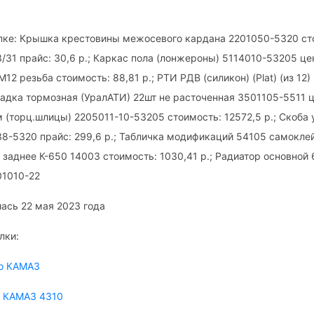
ке: Крышка крестовины межосевого кардана 2201050-5320 стои
31 прайс: 30,6 р.; Каркас пола (лонжероны) 5114010-53205 цен
М12 резьба стоимость: 88,81 р.; РТИ РДВ (силикон) (Plat) (из 12
ладка тормозная (УралАТИ) 22шт не расточенная 3501105-5511 це
(торц.шлицы) 2205011-10-53205 стоимость: 12572,5 р.; Скоба у
8-5320 прайс: 299,6 р.; Табличка модификаций 54105 самокле
о заднее К-650 14003 стоимость: 1030,41 р.; Радиатор основной 
1010-22
ась 22 мая 2023 года
лки:
ро КАМАЗ
а КАМАЗ 4310