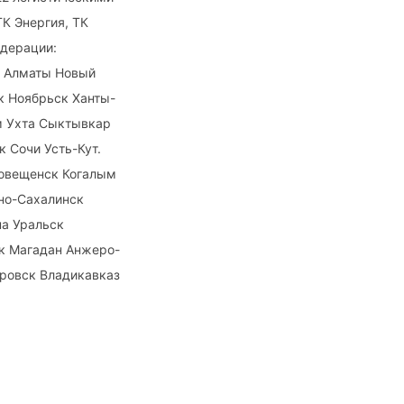
К Энергия, ТК
едерации:
н Алматы Новый
к Ноябрьск Ханты-
м Ухта Сыктывкар
 Сочи Усть-Кут.
говещенск Когалым
но-Сахалинск
а Уральск
ск Магадан Анжеро-
аровск Владикавказ