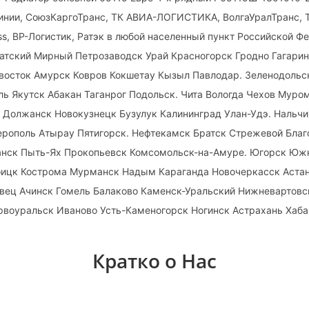
нии, СоюзКаргоТранс, ТК АВИА-ЛОГИСТИКА, ВолгаУралТранс, Т
ess, ВР-Логистик, Ратэк в любой населенный пункт Российской Ф
атский Мирный Петрозаводск Урай Красногорск Гродно Гагари
ивосток Амурск Ковров Кокшетау Кызыл Павлодар. Зеленодольс
ь Якутск Абакан Таганрог Подольск. Чита Вологда Чехов Муро
 Должанск Новокузнецк Бузулук Калининград Улан-Удэ. Нальчик
ерополь Атырау Пятигорск. Нефтекамск Братск Стрежевой Бла
нск Пыть-Ях Прокопьевск Комсомольск-на-Амуре. Югорск Юж
оицк Кострома Мурманск Надым Караганда Новочеркасск Астан
овец Ачинск Гомель Балаково Каменск-Уральский Нижневартов
рвоуральск Иваново Усть-Каменогорск Ногинск Астрахань Хаб
Кратко о Нас