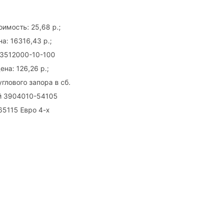
мость: 25,68 р.;
а: 16316,43 р.;
) 3512000-10-100
на: 126,26 р.;
глового запора в сб.
й 3904010-54105
65115 Евро 4-х