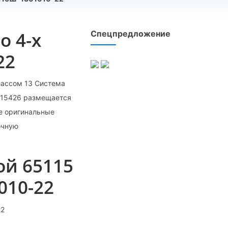
о 4-х
Спецпредложение
22
лассом 13 Система
015426 размещается
е оригинальные
очную
ой 65115
010-22