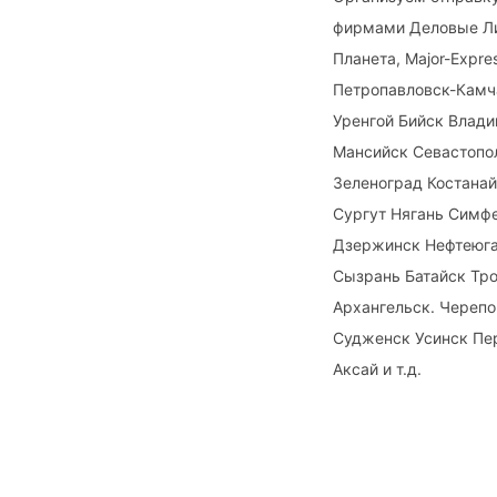
фирмами Деловые Ли
Планета, Major-Expr
Петропавловск-Камч
Уренгой Бийск Влад
Мансийск Севастопол
Зеленоград Костанай
Сургут Нягань Симф
Дзержинск Нефтеюга
Сызрань Батайск Тр
Архангельск. Череп
Судженск Усинск Пе
Аксай и т.д.