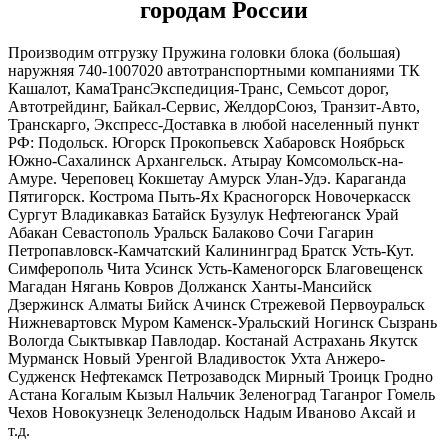
городам России
Производим отгрузку Пружина головки блока (большая)
наружняя 740-1007020 автотранспортными компаниями ТК
Кашалот, КамаТрансЭкспедиция-Транс, Семьсот дорог,
Автотрейдинг, Байкал-Сервис, ЖелдорСоюз, Транзит-Авто,
Транскарго, Экспресс-Доставка в любой населенный пункт
РФ: Подольск. Югорск Прокопьевск Хабаровск Ноябрьск
Южно-Сахалинск Архангельск. Атырау Комсомольск-на-
Амуре. Череповец Кокшетау Амурск Улан-Удэ. Караганда
Пятигорск. Кострома Пыть-Ях Красногорск Новочеркасск
Сургут Владикавказ Батайск Бузулук Нефтеюганск Урай
Абакан Севастополь Уральск Балаково Сочи Гагарин
Петропавловск-Камчатский Калининград Братск Усть-Кут.
Симферополь Чита Усинск Усть-Каменогорск Благовещенск
Магадан Нягань Ковров Должанск Ханты-Мансийск
Дзержинск Алматы Бийск Ачинск Стрежевой Первоуральск
Нижневартовск Муром Каменск-Уральский Ногинск Сызрань
Вологда Сыктывкар Павлодар. Костанай Астрахань Якутск
Мурманск Новый Уренгой Владивосток Ухта Анжеро-
Судженск Нефтекамск Петрозаводск Мирный Троицк Гродно
Астана Когалым Кызыл Нальчик Зеленоград Таганрог Гомель
Чехов Новокузнецк Зеленодольск Надым Иваново Аксай и
т.д.