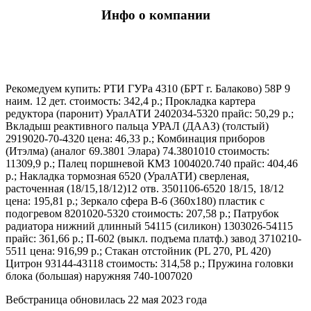
Инфо о компании
Рекомедуем купить: РТИ ГУРа 4310 (БРТ г. Балаково) 58Р 9
наим. 12 дет. стоимость: 342,4 р.; Прокладка картера
редуктора (паронит) УралАТИ 2402034-5320 прайс: 50,29 р.;
Вкладыш реактивного пальца УРАЛ (ДААЗ) (толстый)
2919020-70-4320 цена: 46,33 р.; Комбинация приборов
(Итэлма) (аналог 69.3801 Элара) 74.3801010 стоимость:
11309,9 р.; Палец поршневой КМЗ 1004020.740 прайс: 404,46
р.; Накладка тормозная 6520 (УралАТИ) сверленая,
расточенная (18/15,18/12)12 отв. 3501106-6520 18/15, 18/12
цена: 195,81 р.; Зеркало сфера В-6 (360х180) пластик с
подогревом 8201020-5320 стоимость: 207,58 р.; Патрубок
радиатора нижний длинный 54115 (силикон) 1303026-54115
прайс: 361,66 р.; П-602 (выкл. подъема платф.) завод 3710210-
5511 цена: 916,99 р.; Стакан отстойник (PL 270, PL 420)
Цитрон 93144-43118 стоимость: 314,58 р.; Пружина головки
блока (большая) наружняя 740-1007020
Вебстраница обновилась 22 мая 2023 года