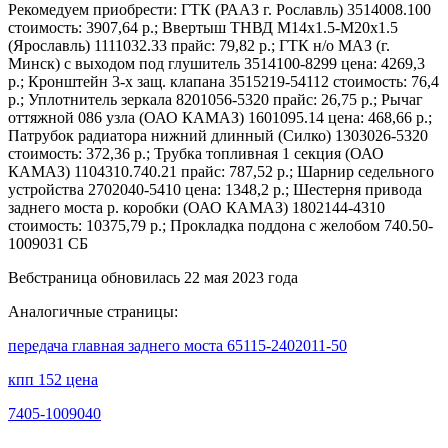
Рекомедуем приобрести: ГТК (РААЗ г. Рославль) 3514008.100
стоимость: 3907,64 р.; Ввертыш ТНВД М14х1.5-М20х1.5
(Ярославль) 1111032.33 прайс: 79,82 р.; ГТК н/о МАЗ (г.
Минск) с выходом под глушитель 3514100-8299 цена: 4269,3
р.; Кронштейн 3-х защ. клапана 3515219-54112 стоимость: 76,4
р.; Уплотнитель зеркала 8201056-5320 прайс: 26,75 р.; Рычаг
оттяжной 086 узла (ОАО КАМАЗ) 1601095.14 цена: 468,66 р.;
Патрубок радиатора нижний длинный (Силко) 1303026-5320
стоимость: 372,36 р.; Трубка топливная 1 секция (ОАО
КАМАЗ) 1104310.740.21 прайс: 787,52 р.; Шарнир седельного
устройства 2702040-5410 цена: 1348,2 р.; Шестерня привода
заднего моста р. коробки (ОАО КАМАЗ) 1802144-4310
стоимость: 10375,79 р.; Прокладка поддона с желобом 740.50-
1009031 СБ
Вебстраница обновилась 22 мая 2023 года
Аналогичные страницы:
передача главная заднего моста 65115-2402011-50
кпп 152 цена
7405-1009040