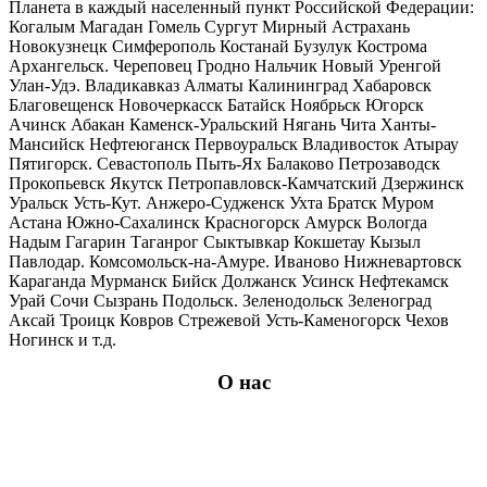
Планета в каждый населенный пункт Российской Федерации:
Когалым Магадан Гомель Сургут Мирный Астрахань
Новокузнецк Симферополь Костанай Бузулук Кострома
Архангельск. Череповец Гродно Нальчик Новый Уренгой
Улан-Удэ. Владикавказ Алматы Калининград Хабаровск
Благовещенск Новочеркасск Батайск Ноябрьск Югорск
Ачинск Абакан Каменск-Уральский Нягань Чита Ханты-
Мансийск Нефтеюганск Первоуральск Владивосток Атырау
Пятигорск. Севастополь Пыть-Ях Балаково Петрозаводск
Прокопьевск Якутск Петропавловск-Камчатский Дзержинск
Уральск Усть-Кут. Анжеро-Судженск Ухта Братск Муром
Астана Южно-Сахалинск Красногорск Амурск Вологда
Надым Гагарин Таганрог Сыктывкар Кокшетау Кызыл
Павлодар. Комсомольск-на-Амуре. Иваново Нижневартовск
Караганда Мурманск Бийск Должанск Усинск Нефтекамск
Урай Сочи Сызрань Подольск. Зеленодольск Зеленоград
Аксай Троицк Ковров Стрежевой Усть-Каменогорск Чехов
Ногинск и т.д.
О нас