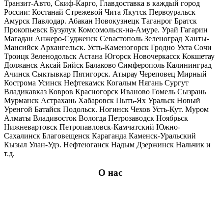
Транзит-Авто, Скиф-Карго, Главдоставка в каждый город
России: Костанай Стрежевой Чита Якутск Первоуральск
Амурск Павлодар. Абакан Новокузнецк Таганрог Братск
Прокопьевск Бузулук Комсомольск-на-Амуре. Урай Гагарин
Магадан Анжеро-Судженск Севастополь Зеленоград Ханты-
Мансийск Архангельск. Усть-Каменогорск Гродно Ухта Сочи
Троицк Зеленодольск Астана Югорск Новочеркасск Кокшетау
Должанск Аксай Бийск Балаково Симферополь Калининград
Ачинск Сыктывкар Пятигорск. Атырау Череповец Мирный
Кострома Усинск Нефтекамск Когалым Нягань Сургут
Владикавказ Ковров Красногорск Иваново Гомель Сызрань
Мурманск Астрахань Хабаровск Пыть-Ях Уральск Новый
Уренгой Батайск Подольск. Ногинск Чехов Усть-Кут. Муром
Алматы Владивосток Вологда Петрозаводск Ноябрьск
Нижневартовск Петропавловск-Камчатский Южно-
Сахалинск Благовещенск Караганда Каменск-Уральский
Кызыл Улан-Удэ. Нефтеюганск Надым Дзержинск Нальчик и
т.д.
О нас