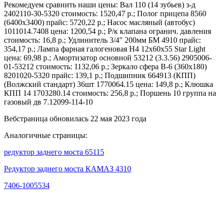
Рекомедуем сравнить наши цены: Вал 110 (14 зубьев) з-д
2402110-30-5320 стоимость: 1520,47 р.; Полог прицепа 8560
(6400х3400) прайс: 5720,22 р.; Насос масляный (автобус)
1011014.7408 цена: 1200,54 р.; Р/к клапана огранич. давления
стоимость: 16,8 р.; Удлинитель 3/4" 200мм БМ 4910 прайс:
354,17 р.; Лампа фарная галогеновая Н4 12х60х55 Star Light
цена: 69,98 р.; Амортизатор основной 53212 (3.3.56) 2905006-
01-53212 стоимость: 1132,06 р.; Зеркало сфера В-6 (360х180)
8201020-5320 прайс: 139,1 р.; Подшипник 664913 (КПП)
(Волжский стандарт) 36шт 1770064.15 цена: 149,8 р.; Клюшка
КПП 14 1703280.14 стоимость: 256,8 р.; Поршень 10 группа на
газовый дв 7.12099-114-10
Вебстраница обновилась 22 мая 2023 года
Аналогичные страницы:
редуктор заднего моста 65115
Редуктор заднего моста КАМАЗ 4310
7406-1005534