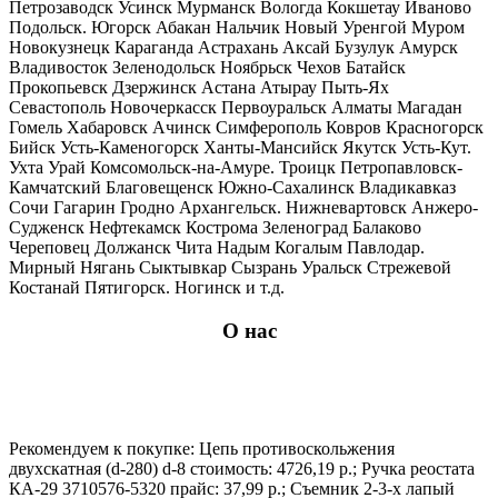
Петрозаводск Усинск Мурманск Вологда Кокшетау Иваново
Подольск. Югорск Абакан Нальчик Новый Уренгой Муром
Новокузнецк Караганда Астрахань Аксай Бузулук Амурск
Владивосток Зеленодольск Ноябрьск Чехов Батайск
Прокопьевск Дзержинск Астана Атырау Пыть-Ях
Севастополь Новочеркасск Первоуральск Алматы Магадан
Гомель Хабаровск Ачинск Симферополь Ковров Красногорск
Бийск Усть-Каменогорск Ханты-Мансийск Якутск Усть-Кут.
Ухта Урай Комсомольск-на-Амуре. Троицк Петропавловск-
Камчатский Благовещенск Южно-Сахалинск Владикавказ
Сочи Гагарин Гродно Архангельск. Нижневартовск Анжеро-
Судженск Нефтекамск Кострома Зеленоград Балаково
Череповец Должанск Чита Надым Когалым Павлодар.
Мирный Нягань Сыктывкар Сызрань Уральск Стрежевой
Костанай Пятигорск. Ногинск и т.д.
О нас
Рекомендуем к покупке: Цепь противоскольжения
двухскатная (d-280) d-8 стоимость: 4726,19 р.; Ручка реостата
КА-29 3710576-5320 прайс: 37,99 р.; Съемник 2-3-х лапый