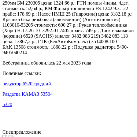
250мм БМ 230305 цена: 1324,66 р.; РТИ помпы 4наим. 4дет.
стоимость: 52,64 р.; КМ Фильтр топливный FS-1242 9.3.122
прайс: 178,69 р.; Насос НМШ 25 (Гидросила) цена: 3182,18 р.;
Крышка бака резьбовая (алюмминий) (Автотехнология)
1103010-53205 стоимость: 600,27 р.; Рукав теплообменника
(Хорс) Н-17-26 1013292-01.7405 прайс: 749 р.; Диск нажимной
(корзина) 6520 (SACHS) (аналог 3482 083 219) 3482 083 118
цена: 13867,2 р.; ГТК (БелАвтоКомплект) 3514008.100
БАК.13508 стоимость: 1868,22 р.; Подушка радиатора 5490-
9405040214
Вебстраница обновилась 22 мая 2023 года
Полезные ссылки:
редуктор 6520 средний
Раздатка КАМАЗ 53504
5320
Спецпредложение