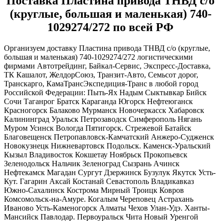
Поставка Пластина привода ТНВД с/о
(круглые, большая и маленькая) 740-
1029274/272 по всей РФ
Организуем доставку Пластина привода ТНВД с/о (круглые,
большая и маленькая) 740-1029274/272 логистическими
фирмами Автотрейдинг, Байкал-Сервис, Экспресс-Доставка,
ТК Кашалот, ЖелдорСоюз, Транзит-Авто, Семьсот дорог,
Транскарго, КамаТрансЭкспедиция-Транс в любой город
Российской Федерации: Пыть-Ях Надым Сыктывкар Бийск
Сочи Таганрог Братск Караганда Югорск Нефтеюганск
Красногорск Балаково Мурманск Новочеркасск Хабаровск
Калининград Уральск Петрозаводск Симферополь Нягань
Муром Усинск Вологда Пятигорск. Стрежевой Батайск
Благовещенск Петропавловск-Камчатский Анжеро-Судженск
Новокузнецк Нижневартовск Подольск. Каменск-Уральский
Кызыл Владивосток Кокшетау Ноябрьск Прокопьевск
Зеленодольск Нальчик Зеленоград Сызрань Ачинск
Нефтекамск Магадан Сургут Дзержинск Бузулук Якутск Усть-
Кут. Гагарин Аксай Костанай Севастополь Владикавказ
Южно-Сахалинск Кострома Мирный Троицк Ковров
Комсомольск-на-Амуре. Когалым Череповец Астрахань
Иваново Усть-Каменогорск Алматы Чехов Улан-Удэ. Ханты-
Мансийск Павлодар. Первоуральск Чита Новый Уренгой