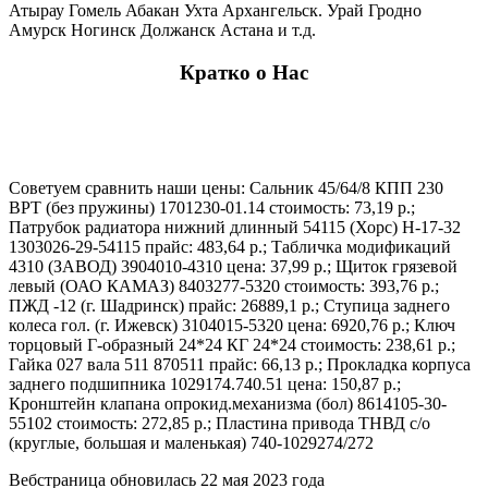
Атырау Гомель Абакан Ухта Архангельск. Урай Гродно
Амурск Ногинск Должанск Астана и т.д.
Кратко о Нас
Советуем сравнить наши цены: Сальник 45/64/8 КПП 230
ВРТ (без пружины) 1701230-01.14 стоимость: 73,19 р.;
Патрубок радиатора нижний длинный 54115 (Хорс) Н-17-32
1303026-29-54115 прайс: 483,64 р.; Табличка модификаций
4310 (ЗАВОД) 3904010-4310 цена: 37,99 р.; Щиток грязевой
левый (ОАО КАМАЗ) 8403277-5320 стоимость: 393,76 р.;
ПЖД -12 (г. Шадринск) прайс: 26889,1 р.; Ступица заднего
колеса гол. (г. Ижевск) 3104015-5320 цена: 6920,76 р.; Ключ
торцовый Г-образный 24*24 КГ 24*24 стоимость: 238,61 р.;
Гайка 027 вала 511 870511 прайс: 66,13 р.; Прокладка корпуса
заднего подшипника 1029174.740.51 цена: 150,87 р.;
Кронштейн клапана опрокид.механизма (бол) 8614105-30-
55102 стоимость: 272,85 р.; Пластина привода ТНВД с/о
(круглые, большая и маленькая) 740-1029274/272
Вебстраница обновилась 22 мая 2023 года