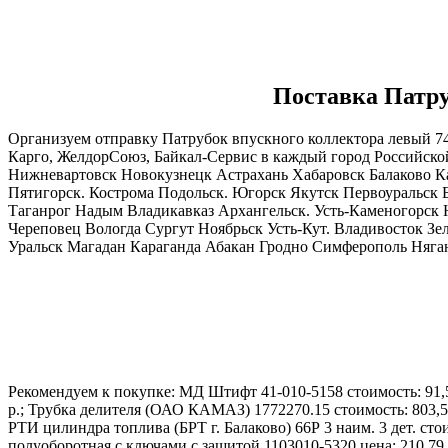
Поставка Патру
Организуем отправку Патрубок впускного коллектора левый 7
Карго, ЖелдорСоюз, Байкал-Сервис в каждый город Российск
Нижневартовск Новокузнецк Астрахань Хабаровск Балаково 
Пятигорск. Кострома Подольск. Югорск Якутск Первоуральск 
Таганрог Надым Владикавказ Архангельск. Усть-Каменогорс
Череповец Вологда Сургут Ноябрьск Усть-Кут. Владивосток 
Уральск Магадан Караганда Абакан Гродно Симферополь Нягань
Рекомендуем к покупке: МД Штифт 41-010-5158 стоимость: 91,5
р.; Трубка делителя (ОАО КАМАЗ) 1772270.15 стоимость: 803,57 
РТИ цилиндра топлива (БРТ г. Балаково) 66Р 3 наим. 3 дет. сто
полуоборотная с ключами с защитой 1103010-5320 цена: 210,79 