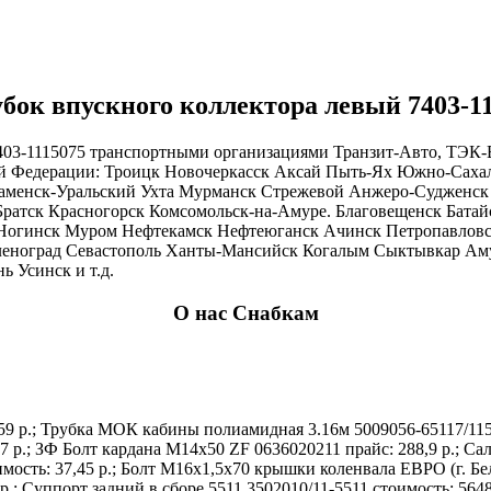
бок впускного коллектора левый 7403-11
403-1115075 транспортными организациями Транзит-Авто, ТЭК-В
ой Федерации: Троицк Новочеркасск Аксай Пыть-Ях Южно-Саха
Каменск-Уральский Ухта Мурманск Стрежевой Анжеро-Судженск
Братск Красногорск Комсомольск-на-Амуре. Благовещенск Батай
к Ногинск Муром Нефтекамск Нефтеюганск Ачинск Петропавлов
Зеленоград Севастополь Ханты-Мансийск Когалым Сыктывкар Ам
 Усинск и т.д.
О нас Снабкам
9 р.; Трубка МОК кабины полиамидная 3.16м 5009056-65117/115 п
р.; ЗФ Болт кардана М14х50 ZF 0636020211 прайс: 288,9 р.; Саль
имость: 37,45 р.; Болт М16х1,5х70 крышки коленвала ЕВРО (г. Бе
р.; Суппорт задний в сборе 5511 3502010/11-5511 стоимость: 564