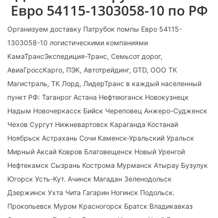
Евро 54115-1303058-10 по РФ
Организуем доставку Патрубок помпы Евро 54115-
1303058-10 логистическими компаниями
КамаТрансЭкспедиция-Транс, Семьсот дорог,
АвиаГроссКарго, ПЭК, Автотрейдинг, GTD, ООО ТК
Магистраль, ТК Лорд, ЛидерТранс в каждый населенный
пункт РФ: Таганрог Астана Нефтеюганск Новокузнецк
Надым Новочеркасск Бийск Череповец Анжеро-Судженск
Чехов Сургут Нижневартовск Караганда Костанай
Ноябрьск Астрахань Сочи Каменск-Уральский Уральск
Мирный Аксай Ковров Благовещенск Новый Уренгой
Нефтекамск Сызрань Кострома Мурманск Атырау Бузулук
Югорск Усть-Кут. Ачинск Магадан Зеленодольск
Дзержинск Ухта Чита Гагарин Ногинск Подольск.
Прокопьевск Муром Красногорск Братск Владикавказ