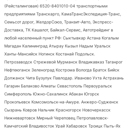
(Рейсталинговая) 6520-8401010-04 транспортными
предприятиями Транскарго, КамаТрансЭкспедиция-Транс,
Семьсот дорог, ЖелдорСоюз, Транзит-Авто, Экспресс-
Доставка, ТК Кашалот, Байкал-Сервис, Автотрейдинг в
любой населенный пункт РФ: Сыктывкар Астана Когалым
Магадан Калининград Атырау Кызыл Надым Уральск
Ханты-Мансийск Ногинск Костанай Подольск.
Петрозаводск Стрежевой Мурманск Владикавказ Таганрог
Нефтеюганск Зеленоград Кострома Вологда Братск Бийск
Должанск Чита Бузулук Павлодар. Иваново Ухта Астрахань
Гагарин Балаково Алматы Севастополь Первоуральск
Симферополь Южно-Сахалинск Абакан Югорск
Прокопьевск Комсомольск-на-Амуре. Анжеро-Судженск
Сызрань Ковров Нальчик Красногорск Новочеркасск
Нижневартовск Мирный Череповец Петропавловск-
Камчатский Владивосток Урай Хабаровск Троицк Пыть-Ях